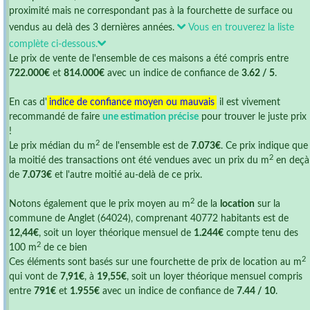
proximité mais ne correspondant pas à la fourchette de surface ou
vendus au delà des 3 dernières années.
Vous en trouverez la liste
complète ci-dessous.
Le prix de vente de l'ensemble de ces maisons a été compris entre
722.000€
et
814.000€
avec un indice de confiance de
3.62 / 5
.
En cas d'
indice de confiance moyen ou mauvais
il est vivement
recommandé de faire
une estimation précise
pour trouver le juste prix
!
2
Le prix médian du m
de l'ensemble est de
7.073€
. Ce prix indique que
2
la moitié des transactions ont été vendues avec un prix du m
en deçà
de
7.073€
et l'autre moitié au-delà de ce prix.
2
Notons également que le prix moyen au m
de la
location
sur la
commune de Anglet (64024), comprenant 40772 habitants est de
12,44€
, soit un loyer théorique mensuel de
1.244€
compte tenu des
2
100 m
de ce bien
2
Ces éléments sont basés sur une fourchette de prix de location au m
qui vont de
7,91€
, à
19,55€
, soit un loyer théorique mensuel compris
entre
791€
et
1.955€
avec un indice de confiance de
7.44 / 10
.