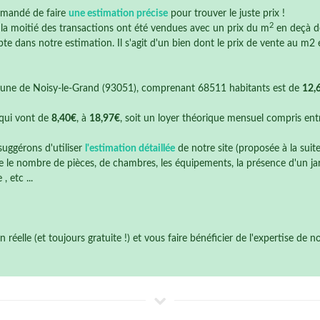
mmandé de faire
une estimation précise
pour trouver le juste prix !
2
e la moitié des transactions ont été vendues avec un prix du m
en deçà 
te dans notre estimation. Il s'agit d'un bien dont le prix de vente au m2 é
une de Noisy-le-Grand (93051), comprenant 68511 habitants est de
12,
qui vont de
8,40€
, à
18,97€
, soit un loyer théorique mensuel compris en
suggérons d'utiliser
l'estimation détaillée
de notre site (proposée à la suit
 le nombre de pièces, de chambres, les équipements, la présence d'un jardi
 etc ...
éelle (et toujours gratuite !) et vous faire bénéficier de l'expertise de 