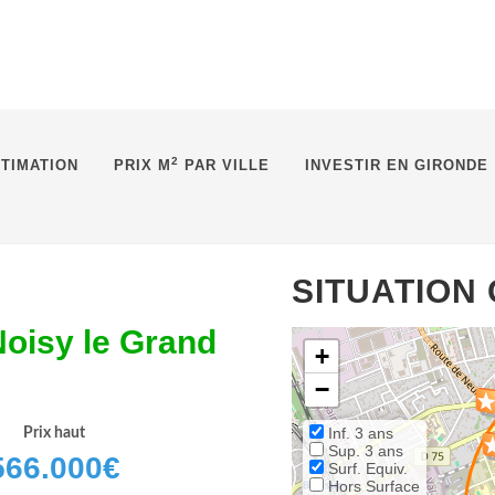
2
TIMATION
PRIX M
PAR VILLE
INVESTIR EN GIRONDE
SITUATION
Noisy le Grand
+
−
Inf. 3 ans
Prix haut
Sup. 3 ans
566.000
€
Surf. Equiv.
Hors Surface