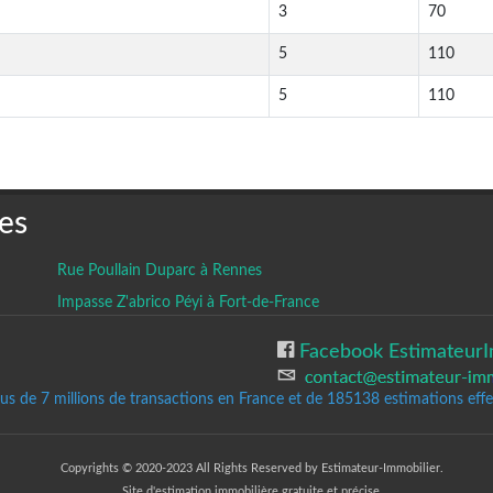
3
70
5
110
5
110
es
Rue Poullain Duparc à Rennes
Impasse Z'abrico Péyi à Fort-de-France
Facebook EstimateurI
lus de 7 millions de transactions en France et de 185138
estimations effec
Copyrights © 2020-2023 All Rights Reserved by Estimateur-Immobilier.
Site d'estimation immobilière gratuite et précise.