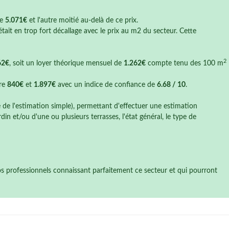
de
5.071€
et l'autre moitié au-delà de ce prix.
tait en trop fort décallage avec le prix au m2 du secteur. Cette
2
62€
, soit un loyer théorique mensuel de
1.262€
compte tenu des 100 m
tre
840€
et
1.897€
avec un indice de confiance de
6.68 / 10
.
e de l'estimation simple), permettant d'effectuer une estimation
n et/ou d'une ou plusieurs terrasses, l'état général, le type de
nos professionnels connaissant parfaitement ce secteur et qui pourront