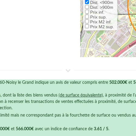
Dist. <900m
Dist. >900m
Prix inf.
Prix sup.
Prix M2 inf.
Prix M2 sup.
60-Noisy le Grand indique un avis de valeur compris entre
502.000€
et
5
s, dont la liste des biens vendus
(de surface équivalente)
, à proximité de l
n à recenser les transactions de ventes effectuées à proximité, de surfa
ection.
ximité mais ne correspondant pas à la fourchette de surface ou vendus a
.000€
et
566.000€
avec un indice de confiance de
3.61 / 5
.