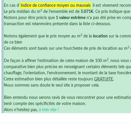
En cas d'
indice de confiance moyen ou mauvais
il est vivement reco
2
Le prix médian du m
de l'ensemble est de
5.071€
. Ce prix indique qu
Notons pour être précis que
1 valeur extrême
n'a pas été prise en comp
transaction est néanmoins présente dans la liste ci-dessous.
2
Notons également que le prix moyen au m
de la
location
sur la comm
de ce bien
2
Ces éléments sont basés sur une fourchette de prix de location au m
2
De façon à affiner l'estimation de cette maison de 100 m
, nous vous 
comparative bien plus précise en renseignant certains éléments tels que
chauffage, l'orientation, l'environnement, le montant de la taxe foncière ,
Cette estimation bien plus détaillée reste toujours
GRATUITE
.
Nous sommes sans doute le seul site à proposer cela.
Bien entendu nous serons ravis de vous rencontrer pour une estimation r
tenir compte des spécificités de votre maison.
Alors n'hésitez pas,
à très vite !