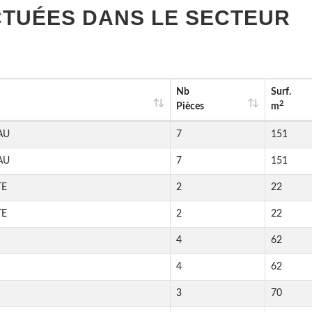
TUÉES DANS LE SECTEUR
Nb
Surf.
2
Pièces
m
AU
7
151
AU
7
151
TE
2
22
TE
2
22
4
62
4
62
3
70