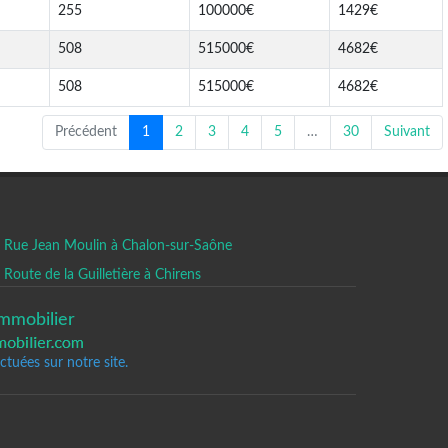
255
100000€
1429€
508
515000€
4682€
508
515000€
4682€
Précédent
1
2
3
4
5
…
30
Suivant
Rue Jean Moulin à Chalon-sur-Saône
Route de la Guilletière à Chirens
mmobilier
tuées sur notre site.