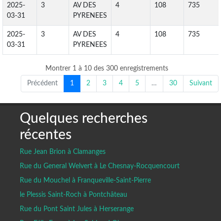
2025-
3
AV DES
4
108
735
03-31
PYRENEES
2025-
3
AV DES
4
108
735
03-31
PYRENEES
Montrer 1 à 10 des 300 enregistrements
Précédent
1
2
3
4
5
…
30
Suivant
Quelques recherches
récentes
Rue Jean Brion à Clamanges
Rue du General Welvert à Le Chesnay-Rocquencourt
Rue du Mouchel à Franqueville-Saint-Pierre
le Plessis Saint-Roch à Pontchâteau
Rue du Pont Saint Jules à Herserange