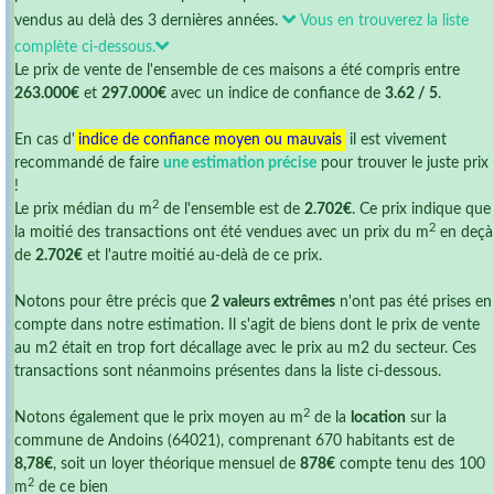
vendus au delà des 3 dernières années.
Vous en trouverez la liste
complète ci-dessous.
Le prix de vente de l'ensemble de ces maisons a été compris entre
263.000€
et
297.000€
avec un indice de confiance de
3.62 / 5
.
En cas d'
indice de confiance moyen ou mauvais
il est vivement
recommandé de faire
une estimation précise
pour trouver le juste prix
!
2
Le prix médian du m
de l'ensemble est de
2.702€
. Ce prix indique que
2
la moitié des transactions ont été vendues avec un prix du m
en deçà
de
2.702€
et l'autre moitié au-delà de ce prix.
Notons pour être précis que
2 valeurs extrêmes
n'ont pas été prises en
compte dans notre estimation. Il s'agit de biens dont le prix de vente
au m2 était en trop fort décallage avec le prix au m2 du secteur. Ces
transactions sont néanmoins présentes dans la liste ci-dessous.
2
Notons également que le prix moyen au m
de la
location
sur la
commune de Andoins (64021), comprenant 670 habitants est de
8,78€
, soit un loyer théorique mensuel de
878€
compte tenu des 100
2
m
de ce bien