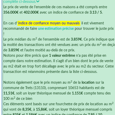
complète ci-dessous.
Le prix de vente de l'ensemble de ces maisons a été compris entre
356.000€
et
402.000€
avec un indice de confiance de
3.13 / 5
.
En cas d'
indice de confiance moyen ou mauvais
il est vivement
recommandé de faire
une estimation précise
pour trouver le juste prix
!
2
Le prix médian du m
de l'ensemble est de
3.859€
. Ce prix indique que
2
la moitié des transactions ont été vendues avec un prix du m
en deçà
de
3.859€
et l'autre moitié au-delà de ce prix.
Notons pour être précis que
1 valeur extrême
n'a pas été prise en
compte dans notre estimation. Il s'agit d'un bien dont le prix de vente
au m2 était en trop fort décallage avec le prix au m2 du secteur. Cette
transaction est néanmoins présente dans la liste ci-dessous.
2
Notons également que le prix moyen au m
de la
location
sur la
commune de Trets (13110), comprenant 10653 habitants est de
11,51€
, soit un loyer théorique mensuel de
1.151€
compte tenu des
2
100 m
de ce bien
2
Ces éléments sont basés sur une fourchette de prix de location au m
qui vont de
8,35€
, à
15,86€
, soit un loyer théorique mensuel compris