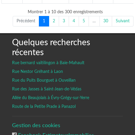
Montrer 1 à 10 des 300 enregistrements
Précédent
1
2
3
4
5
…
30
Suivant
Quelques recherches
récentes
Rue bernard vaïtilingon à Baie-Mahault
Rue Nestor Gréhant à Laon
Rue du Puits Bourguet à Ouveillan
Rue des Jasses à Saint-Jean-de-Védas
Allée du Beaujolais à Évry-Grégy-sur-Yerre
Route de la Petite Prade à Panazol
Gestion des cookies