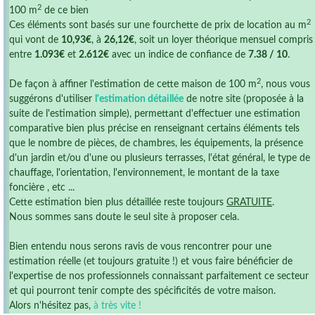
2
100 m
de ce bien
2
Ces éléments sont basés sur une fourchette de prix de location au m
qui vont de
10,93€
, à
26,12€
, soit un loyer théorique mensuel compris
entre
1.093€
et
2.612€
avec un indice de confiance de
7.38 / 10
.
2
De façon à affiner l'estimation de cette maison de 100 m
, nous vous
suggérons d'utiliser
l'estimation détaillée
de notre site (proposée à la
suite de l'estimation simple), permettant d'effectuer une estimation
comparative bien plus précise en renseignant certains éléments tels
que le nombre de pièces, de chambres, les équipements, la présence
d'un jardin et/ou d'une ou plusieurs terrasses, l'état général, le type de
chauffage, l'orientation, l'environnement, le montant de la taxe
foncière , etc ...
Cette estimation bien plus détaillée reste toujours
GRATUITE
.
Nous sommes sans doute le seul site à proposer cela.
Bien entendu nous serons ravis de vous rencontrer pour une
estimation réelle (et toujours gratuite !) et vous faire bénéficier de
l'expertise de nos professionnels connaissant parfaitement ce secteur
et qui pourront tenir compte des spécificités de votre maison.
Alors n'hésitez pas,
à très vite !