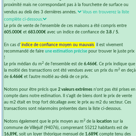
proximité mais ne correspondant pas à la fourchette de surface ou
vendus au delà des 3 dernières années.
Vous en trouverez la liste
complète ci-dessous.
Le prix de vente de l'ensemble de ces maisons a été compris entre
605.000€
et
683.000€
avec un indice de confiance de
3.8 / 5
.
En cas d'
indice de confiance moyen ou mauvais
il est vivement
recommandé de faire
une estimation précise
pour trouver le juste prix
!
2
Le prix médian du m
de l'ensemble est de
6.466€
. Ce prix indique que
2
la moitié des transactions ont été vendues avec un prix du m
en deçà
de
6.466€
et l'autre moitié au-delà de ce prix.
Notons pour être précis que
2 valeurs extrêmes
n'ont pas été prises en
compte dans notre estimation. Il s'agit de biens dont le prix de vente
au m2 était en trop fort décallage avec le prix au m2 du secteur. Ces
transactions sont néanmoins présentes dans la liste ci-dessous.
2
Notons également que le prix moyen au m
de la
location
sur la
commune de Villejuif (94076), comprenant 55212 habitants est de
16,89€
, soit un loyer théorique mensuel de
1.689€
compte tenu des