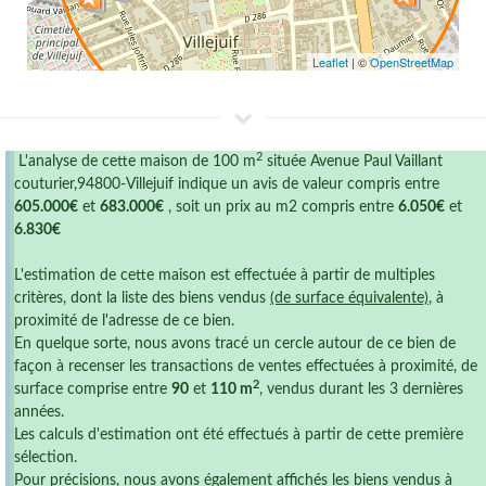
Leaflet
| ©
OpenStreetMap
2
L'analyse de cette maison de 100 m
située Avenue Paul Vaillant
couturier,94800-Villejuif indique un avis de valeur compris entre
605.000€
et
683.000€
, soit un prix au m2 compris entre
6.050€
et
6.830€
L'estimation de cette maison est effectuée à partir de multiples
critères, dont la liste des biens vendus
(de surface équivalente)
, à
proximité de l'adresse de ce bien.
En quelque sorte, nous avons tracé un cercle autour de ce bien de
façon à recenser les transactions de ventes effectuées à proximité, de
2
surface comprise entre
90
et
110 m
, vendus durant les 3 dernières
années.
Les calculs d'estimation ont été effectués à partir de cette première
sélection.
Pour précisions, nous avons également affichés les biens vendus à