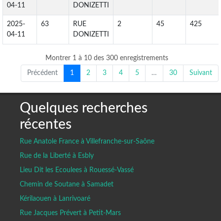
04-11
DONIZETTI
2025-
63
RUE
2
45
425
04-11
DONIZETTI
Montrer 1 à 10 des 300 enregistrements
Précédent
1
2
3
4
5
…
30
Suivant
Quelques recherches
récentes
Rue Anatole France à Villefranche-sur-Saône
Rue de la Liberté à Esbly
Lieu Dit les Ecoulees à Rouessé-Vassé
Chemin de Soutane à Samadet
Kérilaouen à Lanrivoaré
Rue Jacques Prévert à Petit-Mars