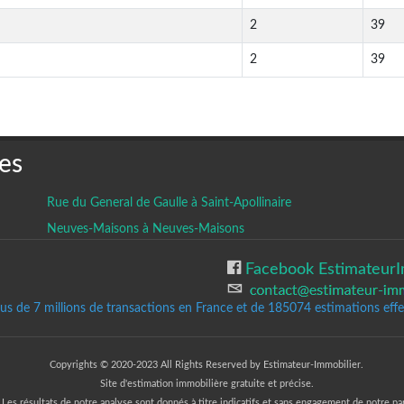
2
39
2
39
es
Rue du General de Gaulle à Saint-Apollinaire
Neuves-Maisons à Neuves-Maisons
Facebook EstimateurI
lus de 7 millions de transactions en France et de 185074
estimations effec
Copyrights © 2020-2023 All Rights Reserved by Estimateur-Immobilier.
Site d'estimation immobilière gratuite et précise.
Les résultats de notre analyse sont donnés à titre indicatifs et sans engagement de notre par