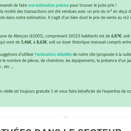
mmandé de faire
une estimation précise
pour trouver le juste prix !
2
e la moitié des transactions ont été vendues avec un prix du m
en deçà 
te dans notre estimation. Il s'agit d'un bien dont le prix de vente au m2 é
une de Alençon (61001), comprenant 26523 habitants est de
6,87€
, soi
qui vont de
5,46€
, à
8,63€
, soit un loyer théorique mensuel compris entr
suggérons d'utiliser
l'estimation détaillée
de notre site (proposée à la suit
 le nombre de pièces, de chambres, les équipements, la présence d'un jardi
 etc ...
éelle (et toujours gratuite !) et vous faire bénéficier de l'expertise de 