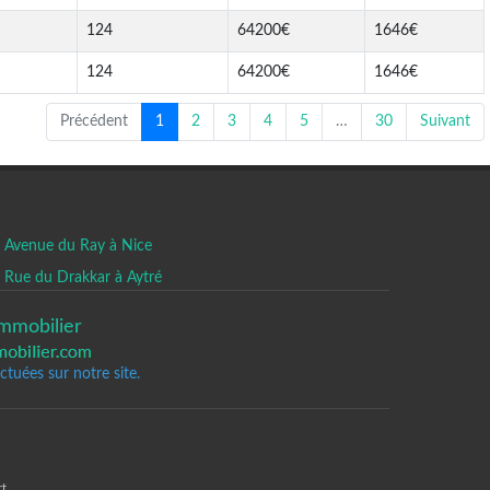
124
64200€
1646€
124
64200€
1646€
Précédent
1
2
3
4
5
…
30
Suivant
Avenue du Ray à Nice
Rue du Drakkar à Aytré
mmobilier
tuées sur notre site.
t.