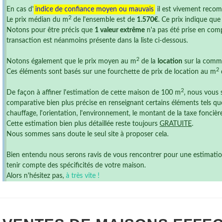
En cas d'
indice de confiance moyen ou mauvais
il est vivement reco
2
Le prix médian du m
de l'ensemble est de
1.570€
. Ce prix indique qu
Notons pour être précis que
1 valeur extrême
n'a pas été prise en comp
transaction est néanmoins présente dans la liste ci-dessous.
2
Notons également que le prix moyen au m
de la
location
sur la comm
2
Ces éléments sont basés sur une fourchette de prix de location au m
2
De façon à affiner l'estimation de cette maison de 100 m
, nous vous 
comparative bien plus précise en renseignant certains éléments tels que
chauffage, l'orientation, l'environnement, le montant de la taxe foncière ,
Cette estimation bien plus détaillée reste toujours
GRATUITE
.
Nous sommes sans doute le seul site à proposer cela.
Bien entendu nous serons ravis de vous rencontrer pour une estimation r
tenir compte des spécificités de votre maison.
Alors n'hésitez pas,
à très vite !