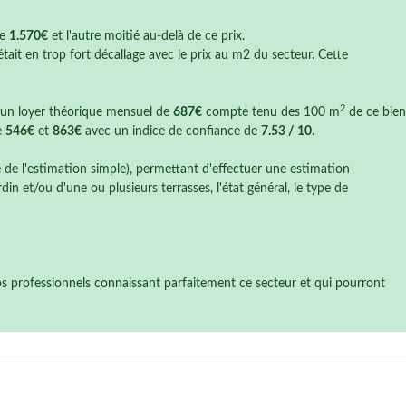
de
1.570€
et l'autre moitié au-delà de ce prix.
tait en trop fort décallage avec le prix au m2 du secteur. Cette
2
t un loyer théorique mensuel de
687€
compte tenu des 100 m
de ce bien
e
546€
et
863€
avec un indice de confiance de
7.53 / 10
.
e de l'estimation simple), permettant d'effectuer une estimation
n et/ou d'une ou plusieurs terrasses, l'état général, le type de
nos professionnels connaissant parfaitement ce secteur et qui pourront