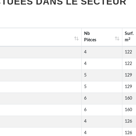
TUÉES DANS LE SECTEUR
Nb
Surf.
2
Pièces
m
4
122
4
122
5
129
5
129
6
160
6
160
4
126
4
126