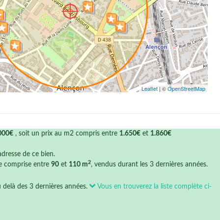
Leaflet
| ©
OpenStreetMap
000€
, soit un prix au m2 compris entre
1.650€
et
1.860€
'adresse de ce bien.
2
ce comprise entre
90
et
110 m
, vendus durant les 3 dernières années.
u delà des 3 dernières années.
Vous en trouverez la liste complète ci-