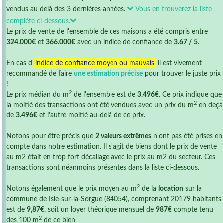
vendus au delà des 3 dernières années.
Vous en trouverez la liste
complète ci-dessous.
Le prix de vente de l'ensemble de ces maisons a été compris entre
324.000€
et
366.000€
avec un indice de confiance de
3.67 / 5
.
En cas d'
indice de confiance moyen ou mauvais
il est vivement
recommandé de faire
une estimation précise
pour trouver le juste prix
!
2
Le prix médian du m
de l'ensemble est de
3.496€
. Ce prix indique que
2
la moitié des transactions ont été vendues avec un prix du m
en deçà
de
3.496€
et l'autre moitié au-delà de ce prix.
Notons pour être précis que
2 valeurs extrêmes
n'ont pas été prises en
compte dans notre estimation. Il s'agit de biens dont le prix de vente
au m2 était en trop fort décallage avec le prix au m2 du secteur. Ces
transactions sont néanmoins présentes dans la liste ci-dessous.
2
Notons également que le prix moyen au m
de la
location
sur la
commune de Isle-sur-la-Sorgue (84054), comprenant 20179 habitants
est de
9,87€
, soit un loyer théorique mensuel de
987€
compte tenu
2
des 100 m
de ce bien