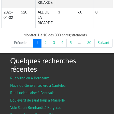
RICARDE
2025-
520
ALL DE
3
60
0
04-02
LA
RICARDE
Montrer 1 à 10 des 300 enregistrements
Précédent
1
2
3
4
5
…
30
Suivant
Quelques recherches
récentes
Rue Villedieu à Bordeaux
Place du General Leclerc à Canteleu
Rue Lucien Lainé à Beauvais
Boulevard de saint loup à Marseille
Voie Sarah Bernhardt à Bergerac