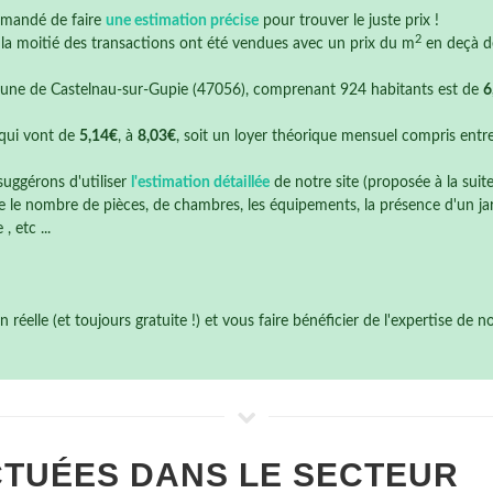
mmandé de faire
une estimation précise
pour trouver le juste prix !
2
e la moitié des transactions ont été vendues avec un prix du m
en deçà 
ne de Castelnau-sur-Gupie (47056), comprenant 924 habitants est de
6
qui vont de
5,14€
, à
8,03€
, soit un loyer théorique mensuel compris entr
suggérons d'utiliser
l'estimation détaillée
de notre site (proposée à la suit
 le nombre de pièces, de chambres, les équipements, la présence d'un jardi
 etc ...
éelle (et toujours gratuite !) et vous faire bénéficier de l'expertise de 
TUÉES DANS LE SECTEUR