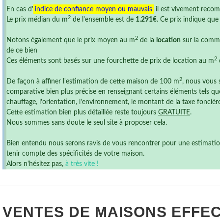
En cas d'
indice de confiance moyen ou mauvais
il est vivement reco
2
Le prix médian du m
de l'ensemble est de
1.291€
. Ce prix indique qu
2
Notons également que le prix moyen au m
de la
location
sur la commu
de ce bien
2
Ces éléments sont basés sur une fourchette de prix de location au m
2
De façon à affiner l'estimation de cette maison de 100 m
, nous vous 
comparative bien plus précise en renseignant certains éléments tels que
chauffage, l'orientation, l'environnement, le montant de la taxe foncière ,
Cette estimation bien plus détaillée reste toujours
GRATUITE
.
Nous sommes sans doute le seul site à proposer cela.
Bien entendu nous serons ravis de vous rencontrer pour une estimation r
tenir compte des spécificités de votre maison.
Alors n'hésitez pas,
à très vite !
VENTES DE
MAISONS
EFFEC