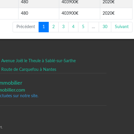
480
403900€
2020€
480
403900€
2020€
Précédent
1
2
3
4
5
…
30
Suivant
Avenue Joël le Theule à Sablé-sur-Sarthe
Route de Carquefou à Nantes
mmobilier
tuées sur notre site.
t.