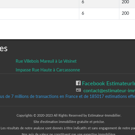
6
200
6
200
es
Rue Villebois Mareuil à Le Vésinet
Impasse Rue Haute à Carcassonne
Facebook EstimateurI
lus de 7 millions de transactions en France et de 185017
estimations effec
Copyrights © 2020-2023 All Rights Reserved by Estimateur-Immobilier.
Site d'estimation immobilière gratuite et précise.
Les résultats de notre analyse sont donnés à titre indicatifs et sans engagement de notre par
Nos avis de valeur ne constituent pas une expertise immobilière.