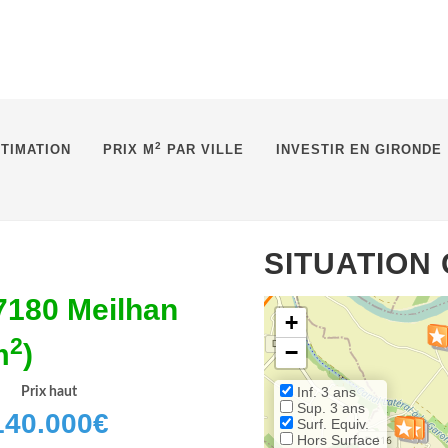
2
TIMATION
PRIX M
PAR VILLE
INVESTIR EN GIRONDE
SITUATION
7180 Meilhan
+
2
m
)
−
Inf. 3 ans
Prix haut
Sup. 3 ans
140.000
€
Surf. Equiv.
Hors Surface