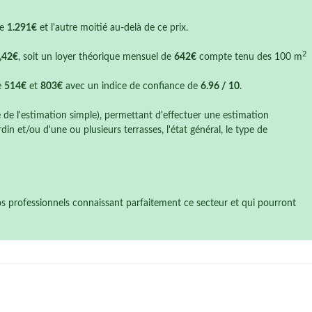
de
1.291€
et l'autre moitié au-delà de ce prix.
2
,42€
, soit un loyer théorique mensuel de
642€
compte tenu des 100 m
e
514€
et
803€
avec un indice de confiance de
6.96 / 10
.
e de l'estimation simple), permettant d'effectuer une estimation
n et/ou d'une ou plusieurs terrasses, l'état général, le type de
nos professionnels connaissant parfaitement ce secteur et qui pourront