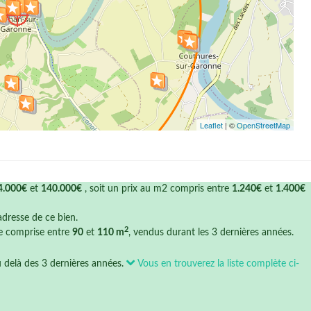
Leaflet
| ©
OpenStreetMap
4.000€
et
140.000€
, soit un prix au m2 compris entre
1.240€
et
1.400€
'adresse de ce bien.
2
ce comprise entre
90
et
110 m
, vendus durant les 3 dernières années.
u delà des 3 dernières années.
Vous en trouverez la liste complète ci-