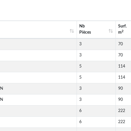
Nb
Surf.
2
Pièces
m
3
70
3
70
5
114
5
114
IN
3
90
IN
3
90
6
222
6
222