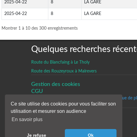
2025-04-22
8
LA GARE
2025-04-22
8
LA GARE
Montrer 1 à 10 des 300 enregistrements
Quelques recherches récent
Route du Blancfaing à Le Tholy
Route des Rouzeyroux à Malrevers
Gestion des cookies
CGU
Un historique de p
Ce site utilise des cookies pour vous faciliter son
utilisation et mesurer son audience
En savoir plus
Je refuse
Ok