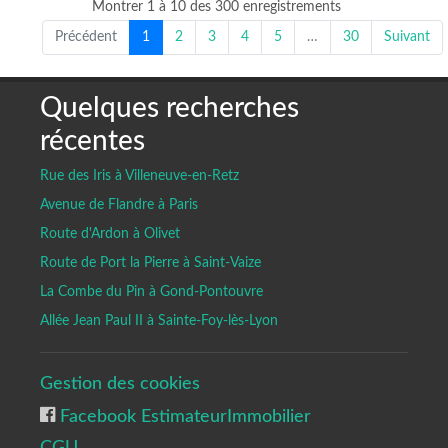
Montrer 1 à 10 des 300 enregistrements
Précédent
1
2
3
4
5
…
30
Suivant
Quelques recherches
récentes
Rue des Iris à Villeneuve-en-Retz
Avenue de Flandre à Paris
Route d'Ardon à Olivet
Route de Port la Pierre à Saint-Vaize
La Combe du Pin à Gond-Pontouvre
Allée Jean Paul II à Sainte-Foy-lès-Lyon
Gestion des cookies
Facebook EstimateurImmobilier
CGU