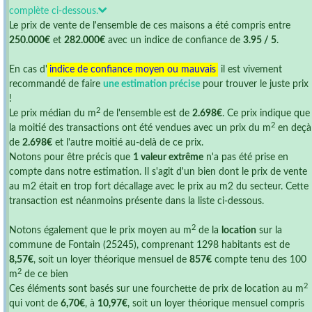
complète ci-dessous.
Le prix de vente de l'ensemble de ces maisons a été compris entre
250.000€
et
282.000€
avec un indice de confiance de
3.95 / 5
.
En cas d'
indice de confiance moyen ou mauvais
il est vivement
recommandé de faire
une estimation précise
pour trouver le juste prix
!
2
Le prix médian du m
de l'ensemble est de
2.698€
. Ce prix indique que
2
la moitié des transactions ont été vendues avec un prix du m
en deçà
de
2.698€
et l'autre moitié au-delà de ce prix.
Notons pour être précis que
1 valeur extrême
n'a pas été prise en
compte dans notre estimation. Il s'agit d'un bien dont le prix de vente
au m2 était en trop fort décallage avec le prix au m2 du secteur. Cette
transaction est néanmoins présente dans la liste ci-dessous.
2
Notons également que le prix moyen au m
de la
location
sur la
commune de Fontain (25245), comprenant 1298 habitants est de
8,57€
, soit un loyer théorique mensuel de
857€
compte tenu des 100
2
m
de ce bien
2
Ces éléments sont basés sur une fourchette de prix de location au m
qui vont de
6,70€
, à
10,97€
, soit un loyer théorique mensuel compris