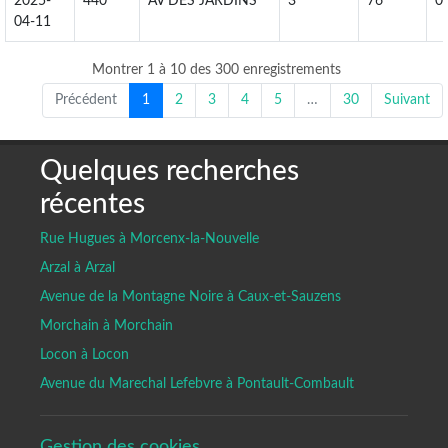
2025-
440
AV DES JARDINS
3
76
0
04-11
Montrer 1 à 10 des 300 enregistrements
Précédent
1
2
3
4
5
…
30
Suivant
Quelques recherches
récentes
Rue Hugues à Morcenx-la-Nouvelle
Arzal à Arzal
Avenue de la Montagne Noire à Caux-et-Sauzens
Morchain à Morchain
Locon à Locon
Avenue du Marechal Lefebvre à Pontault-Combault
Gestion des cookies