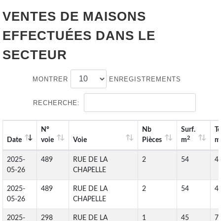
VENTES DE
MAISONS
EFFECTUÉES DANS LE
SECTEUR
MONTRER
ENREGISTREMENTS
RECHERCHE:
N°
Nb
Surf.
Te
2
Date
voie
Voie
Pièces
m
m
2025-
489
RUE DE LA
2
54
4
05-26
CHAPELLE
2025-
489
RUE DE LA
2
54
4
05-26
CHAPELLE
2025-
298
RUE DE LA
1
45
7