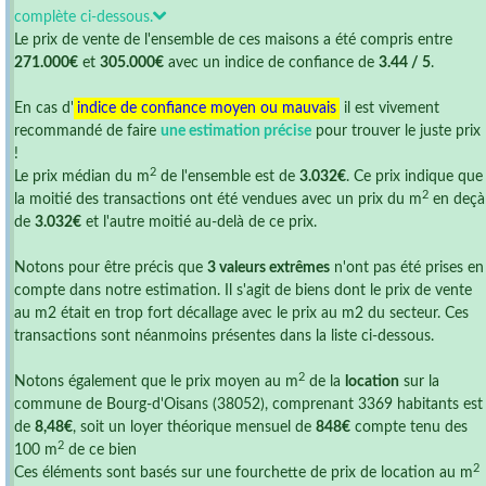
complète ci-dessous.
Le prix de vente de l'ensemble de ces maisons a été compris entre
271.000€
et
305.000€
avec un indice de confiance de
3.44 / 5
.
En cas d'
indice de confiance moyen ou mauvais
il est vivement
recommandé de faire
une estimation précise
pour trouver le juste prix
!
2
Le prix médian du m
de l'ensemble est de
3.032€
. Ce prix indique que
2
la moitié des transactions ont été vendues avec un prix du m
en deçà
de
3.032€
et l'autre moitié au-delà de ce prix.
Notons pour être précis que
3 valeurs extrêmes
n'ont pas été prises en
compte dans notre estimation. Il s'agit de biens dont le prix de vente
au m2 était en trop fort décallage avec le prix au m2 du secteur. Ces
transactions sont néanmoins présentes dans la liste ci-dessous.
2
Notons également que le prix moyen au m
de la
location
sur la
commune de Bourg-d'Oisans (38052), comprenant 3369 habitants est
de
8,48€
, soit un loyer théorique mensuel de
848€
compte tenu des
2
100 m
de ce bien
2
Ces éléments sont basés sur une fourchette de prix de location au m