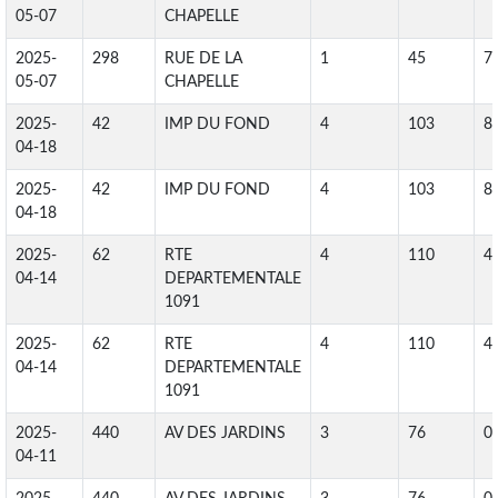
05-07
CHAPELLE
2025-
298
RUE DE LA
1
45
7
05-07
CHAPELLE
2025-
42
IMP DU FOND
4
103
8
04-18
2025-
42
IMP DU FOND
4
103
8
04-18
2025-
62
RTE
4
110
4
04-14
DEPARTEMENTALE
1091
2025-
62
RTE
4
110
4
04-14
DEPARTEMENTALE
1091
2025-
440
AV DES JARDINS
3
76
0
04-11