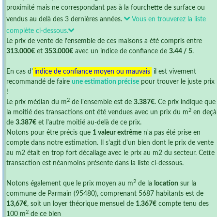
proximité mais ne correspondant pas à la fourchette de surface ou
vendus au delà des 3 dernières années.
Vous en trouverez la liste
complète ci-dessous.
Le prix de vente de l'ensemble de ces maisons a été compris entre
313.000€
et
353.000€
avec un indice de confiance de
3.44 / 5
.
En cas d'
indice de confiance moyen ou mauvais
il est vivement
recommandé de faire
une estimation précise
pour trouver le juste prix
!
2
Le prix médian du m
de l'ensemble est de
3.387€
. Ce prix indique que
2
la moitié des transactions ont été vendues avec un prix du m
en deçà
de
3.387€
et l'autre moitié au-delà de ce prix.
Notons pour être précis que
1 valeur extrême
n'a pas été prise en
compte dans notre estimation. Il s'agit d'un bien dont le prix de vente
au m2 était en trop fort décallage avec le prix au m2 du secteur. Cette
transaction est néanmoins présente dans la liste ci-dessous.
2
Notons également que le prix moyen au m
de la
location
sur la
commune de Parmain (95480), comprenant 5687 habitants est de
13,67€
, soit un loyer théorique mensuel de
1.367€
compte tenu des
2
100 m
de ce bien