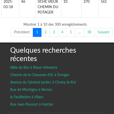
2025-
46
VCHE VIEUX
10
370
561
03-18
CHEMIN DU
POTAGER
Montrer 1 à 10 des 300 enregistrements
Précédent
1
2
3
4
5
…
30
Suivant
Quelques recherches
récentes
Allée de Bax à Rieux-Volvestre
Chemin de la Chaussée d'Er à Donges
Avenue du Général Leclerc à Choisy-le-Roi
Rue de Montigny à Vernon
la Feuilletière à Villars
Rue Jean Poussot à Hatrize