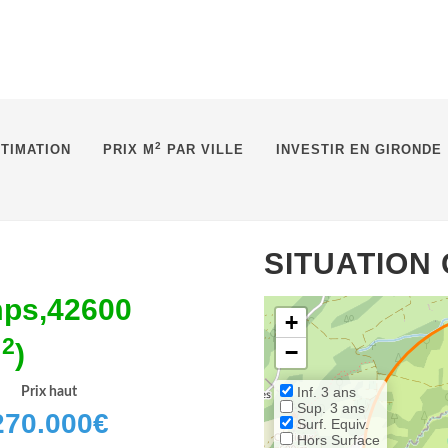
2
TIMATION
PRIX M
PAR VILLE
INVESTIR EN GIRONDE
SITUATION
ps,42600
+
2
m
)
−
Inf. 3 ans
Prix haut
Sup. 3 ans
270.000
€
Surf. Equiv.
Hors Surface