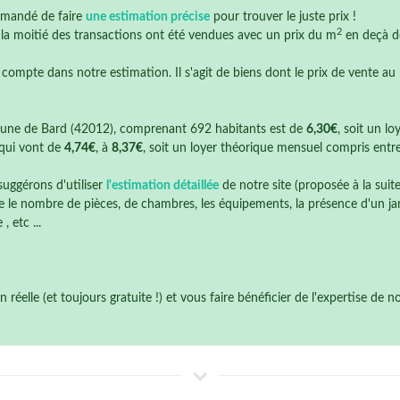
mmandé de faire
une estimation précise
pour trouver le juste prix !
2
e la moitié des transactions ont été vendues avec un prix du m
en deçà 
 compte dans notre estimation. Il s'agit de biens dont le prix de vente au
une de Bard (42012), comprenant 692 habitants est de
6,30€
, soit un l
qui vont de
4,74€
, à
8,37€
, soit un loyer théorique mensuel compris entr
suggérons d'utiliser
l'estimation détaillée
de notre site (proposée à la suit
 le nombre de pièces, de chambres, les équipements, la présence d'un jardi
 etc ...
éelle (et toujours gratuite !) et vous faire bénéficier de l'expertise de 