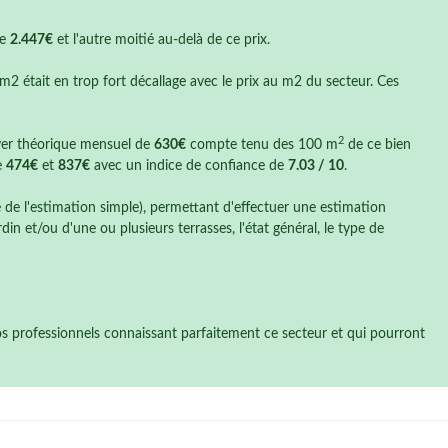
de
2.447€
et l'autre moitié au-delà de ce prix.
 m2 était en trop fort décallage avec le prix au m2 du secteur. Ces
2
oyer théorique mensuel de
630€
compte tenu des 100 m
de ce bien
e
474€
et
837€
avec un indice de confiance de
7.03 / 10
.
e de l'estimation simple), permettant d'effectuer une estimation
n et/ou d'une ou plusieurs terrasses, l'état général, le type de
nos professionnels connaissant parfaitement ce secteur et qui pourront