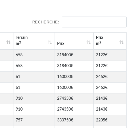
RECHERCHE:
Terrain
Prix
2
2
m
Prix
m
658
318400€
3122€
658
318400€
3122€
61
160000€
2462€
61
160000€
2462€
910
274350€
2143€
910
274350€
2143€
757
330750€
2205€