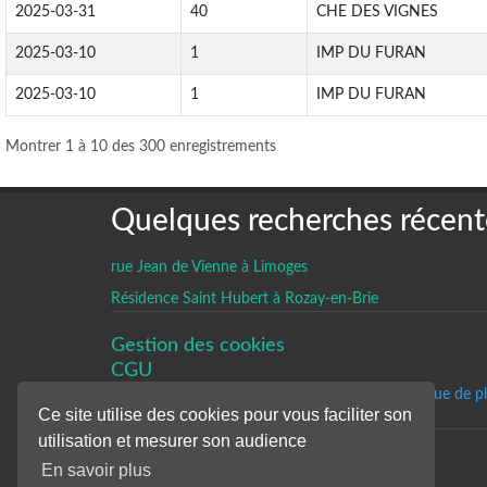
2025-03-31
40
CHE DES VIGNES
2025-03-10
1
IMP DU FURAN
2025-03-10
1
IMP DU FURAN
Montrer 1 à 10 des 300 enregistrements
Quelques recherches récent
rue Jean de Vienne à Limoges
Résidence Saint Hubert à Rozay-en-Brie
Gestion des cookies
CGU
Un historique de p
Ce site utilise des cookies pour vous faciliter son
utilisation et mesurer son audience
En savoir plus