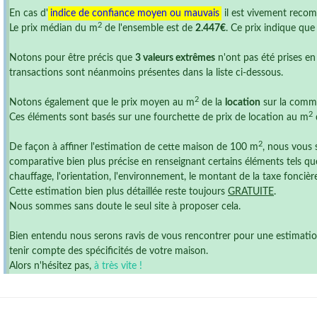
En cas d'
indice de confiance moyen ou mauvais
il est vivement reco
2
Le prix médian du m
de l'ensemble est de
2.447€
. Ce prix indique qu
Notons pour être précis que
3 valeurs extrêmes
n'ont pas été prises en
transactions sont néanmoins présentes dans la liste ci-dessous.
2
Notons également que le prix moyen au m
de la
location
sur la comm
2
Ces éléments sont basés sur une fourchette de prix de location au m
2
De façon à affiner l'estimation de cette maison de 100 m
, nous vous 
comparative bien plus précise en renseignant certains éléments tels que
chauffage, l'orientation, l'environnement, le montant de la taxe foncière ,
Cette estimation bien plus détaillée reste toujours
GRATUITE
.
Nous sommes sans doute le seul site à proposer cela.
Bien entendu nous serons ravis de vous rencontrer pour une estimation r
tenir compte des spécificités de votre maison.
Alors n'hésitez pas,
à très vite !