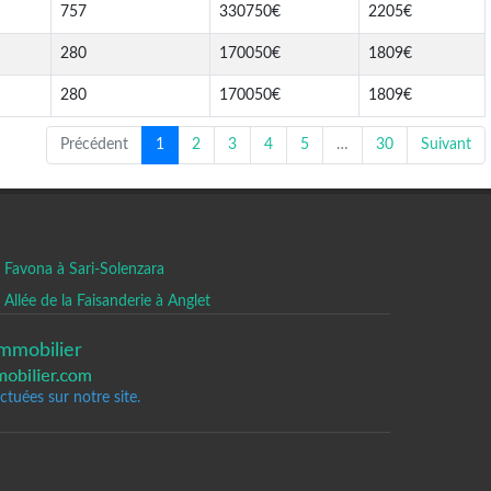
757
330750€
2205€
280
170050€
1809€
280
170050€
1809€
Précédent
1
2
3
4
5
…
30
Suivant
Favona à Sari-Solenzara
Allée de la Faisanderie à Anglet
mmobilier
tuées sur notre site.