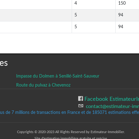
4
150
5
94
5
94
es
Impasse du Dolmen à Senillé-Saint-Sauveur
Route du pulvaz à Chevenoz
Facebook EstimateurI
lus de 7 millions de transactions en France et de 185071
estimations effec
Copyrights © 2020-2023 All Rights Reserved by Estimateur-Immobilier.
Site d'estimation immobilière gratuite et précise.