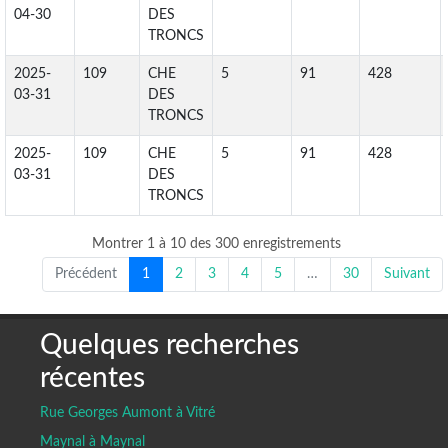
04-30
DES
TRONCS
2025-
109
CHE
5
91
428
03-31
DES
TRONCS
2025-
109
CHE
5
91
428
03-31
DES
TRONCS
Montrer 1 à 10 des 300 enregistrements
Précédent
1
2
3
4
5
…
30
Suivant
Quelques recherches
récentes
Rue Georges Aumont à Vitré
Maynal à Maynal