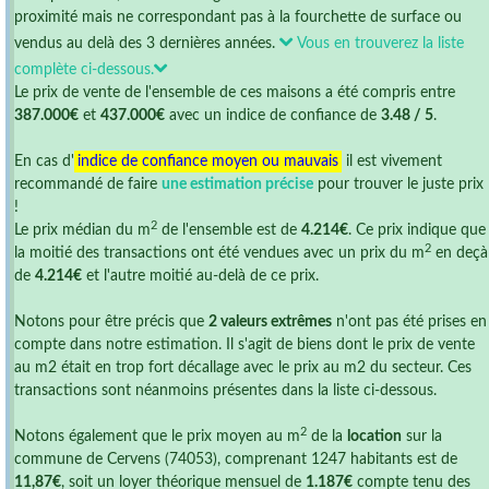
proximité mais ne correspondant pas à la fourchette de surface ou
vendus au delà des 3 dernières années.
Vous en trouverez la liste
complète ci-dessous.
Le prix de vente de l'ensemble de ces maisons a été compris entre
387.000€
et
437.000€
avec un indice de confiance de
3.48 / 5
.
En cas d'
indice de confiance moyen ou mauvais
il est vivement
recommandé de faire
une estimation précise
pour trouver le juste prix
!
2
Le prix médian du m
de l'ensemble est de
4.214€
. Ce prix indique que
2
la moitié des transactions ont été vendues avec un prix du m
en deçà
de
4.214€
et l'autre moitié au-delà de ce prix.
Notons pour être précis que
2 valeurs extrêmes
n'ont pas été prises en
compte dans notre estimation. Il s'agit de biens dont le prix de vente
au m2 était en trop fort décallage avec le prix au m2 du secteur. Ces
transactions sont néanmoins présentes dans la liste ci-dessous.
2
Notons également que le prix moyen au m
de la
location
sur la
commune de Cervens (74053), comprenant 1247 habitants est de
11,87€
, soit un loyer théorique mensuel de
1.187€
compte tenu des