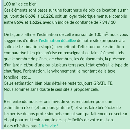
2
100 m
de ce bien
2
Ces éléments sont basés sur une fourchette de prix de location au m
qui vont de
8,69€
, à
16,22€
, soit un loyer théorique mensuel compris
entre
869€
et
1.622€
avec un indice de confiance de
7.94 / 10
.
2
De façon à affiner l'estimation de cette maison de 100 m
, nous vous
suggérons d'utiliser
l'estimation détaillée
de notre site (proposée à la
suite de l'estimation simple), permettant d'effectuer une estimation
comparative bien plus précise en renseignant certains éléments tels
que le nombre de pièces, de chambres, les équipements, la présence
d'un jardin et/ou d'une ou plusieurs terrasses, l'état général, le type de
chauffage, l'orientation, l'environnement, le montant de la taxe
foncière , etc ...
Cette estimation bien plus détaillée reste toujours
GRATUITE
.
Nous sommes sans doute le seul site à proposer cela.
Bien entendu nous serons ravis de vous rencontrer pour une
estimation réelle (et toujours gratuite !) et vous faire bénéficier de
l'expertise de nos professionnels connaissant parfaitement ce secteur
et qui pourront tenir compte des spécificités de votre maison.
Alors n'hésitez pas,
à très vite !