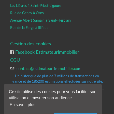
Les Lièvres à Saint-Priest-Ligoure
Rue de Gency à Osny
Avenue Albert Samain à Saint-Herblain
Rue de la Forge à Illifaut
Gestion des cookies
Facebook EstimateurImmobilier
CGU
Un historique de plus de 7 millions de transactions en
France et de 185200
estimations effectuées sur notre site.
Ce site utilise des cookies pour vous faciliter son
utilisation et mesurer son audience
Copyrights © 2020-2023 All Rights Reserved by Estimateur-Immobilier.
Site d'estimation immobilière gratuite et précise.
En savoir plus
Les résultats de notre analyse sont donnés à titre indicatifs et sans
engagement de notre part.