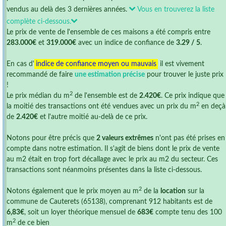
vendus au delà des 3 dernières années.
Vous en trouverez la liste
complète ci-dessous.
Le prix de vente de l'ensemble de ces maisons a été compris entre
283.000€
et
319.000€
avec un indice de confiance de
3.29 / 5
.
En cas d'
indice de confiance moyen ou mauvais
il est vivement
recommandé de faire
une estimation précise
pour trouver le juste prix
!
2
Le prix médian du m
de l'ensemble est de
2.420€
. Ce prix indique que
2
la moitié des transactions ont été vendues avec un prix du m
en deçà
de
2.420€
et l'autre moitié au-delà de ce prix.
Notons pour être précis que
2 valeurs extrêmes
n'ont pas été prises en
compte dans notre estimation. Il s'agit de biens dont le prix de vente
au m2 était en trop fort décallage avec le prix au m2 du secteur. Ces
transactions sont néanmoins présentes dans la liste ci-dessous.
2
Notons également que le prix moyen au m
de la
location
sur la
commune de Cauterets (65138), comprenant 912 habitants est de
6,83€
, soit un loyer théorique mensuel de
683€
compte tenu des 100
2
m
de ce bien