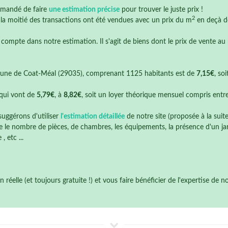
mmandé de faire
une estimation précise
pour trouver le juste prix !
2
e la moitié des transactions ont été vendues avec un prix du m
en deçà 
 compte dans notre estimation. Il s'agit de biens dont le prix de vente au
une de Coat-Méal (29035), comprenant 1125 habitants est de
7,15€
, so
qui vont de
5,79€
, à
8,82€
, soit un loyer théorique mensuel compris entr
suggérons d'utiliser
l'estimation détaillée
de notre site (proposée à la suit
 le nombre de pièces, de chambres, les équipements, la présence d'un jardi
 etc ...
éelle (et toujours gratuite !) et vous faire bénéficier de l'expertise de 