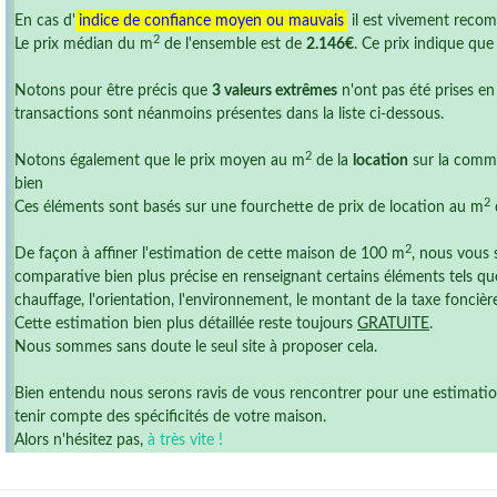
En cas d'
indice de confiance moyen ou mauvais
il est vivement reco
2
Le prix médian du m
de l'ensemble est de
2.146€
. Ce prix indique qu
Notons pour être précis que
3 valeurs extrêmes
n'ont pas été prises en
transactions sont néanmoins présentes dans la liste ci-dessous.
2
Notons également que le prix moyen au m
de la
location
sur la comm
bien
2
Ces éléments sont basés sur une fourchette de prix de location au m
2
De façon à affiner l'estimation de cette maison de 100 m
, nous vous 
comparative bien plus précise en renseignant certains éléments tels que
chauffage, l'orientation, l'environnement, le montant de la taxe foncière ,
Cette estimation bien plus détaillée reste toujours
GRATUITE
.
Nous sommes sans doute le seul site à proposer cela.
Bien entendu nous serons ravis de vous rencontrer pour une estimation r
tenir compte des spécificités de votre maison.
Alors n'hésitez pas,
à très vite !