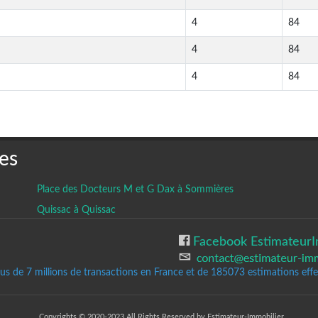
4
84
4
84
4
84
es
Place des Docteurs M et G Dax à Sommières
Quissac à Quissac
Facebook EstimateurI
lus de 7 millions de transactions en France et de 185073
estimations effec
Copyrights © 2020-2023 All Rights Reserved by Estimateur-Immobilier.