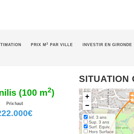
2
TIMATION
PRIX M
PAR VILLE
INVESTIR EN GIRONDE
SITUATION
2
ilis (100 m
)
+
Prix haut
−
222.000
€
Inf. 3 ans
Sup. 3 ans
Surf. Equiv.
Hors Surface