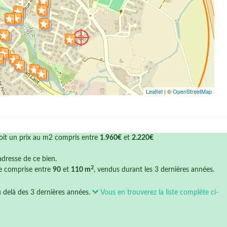
Leaflet
| ©
OpenStreetMap
soit un prix au m2 compris entre
1.960€
et
2.220€
'adresse de ce bien.
2
ce comprise entre
90
et
110 m
, vendus durant les 3 dernières années.
u delà des 3 dernières années.
Vous en trouverez la liste complète ci-