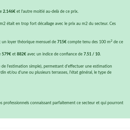
de
2.146€
et l'autre moitié au-delà de ce prix.
 m2 était en trop fort décallage avec le prix au m2 du secteur. Ces
2
it un loyer théorique mensuel de
715€
compte tenu des 100 m
de ce
e
579€
et
882€
avec un indice de confiance de
7.51 / 10
.
e de l'estimation simple), permettant d'effectuer une estimation
n et/ou d'une ou plusieurs terrasses, l'état général, le type de
nos professionnels connaissant parfaitement ce secteur et qui pourront