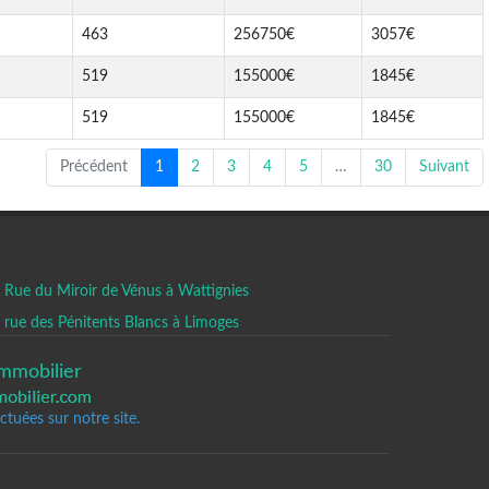
463
256750€
3057€
519
155000€
1845€
519
155000€
1845€
Précédent
1
2
3
4
5
…
30
Suivant
Rue du Miroir de Vénus à Wattignies
rue des Pénitents Blancs à Limoges
mmobilier
tuées sur notre site.