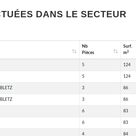
TUÉES DANS LE SECTEUR
Nb
Surf.
2
Pièces
m
5
124
5
124
BLETZ
3
86
BLETZ
3
86
6
83
6
83
4
84