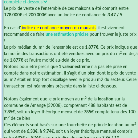
complète ci-dessous.
Le prix de vente de l'ensemble de ces maisons a été compris entre
178.000€
et
200.000€
avec un indice de confiance de
3.47 / 5
.
En cas d'
indice de confiance moyen ou mauvais
il est vivement
recommandé de faire
une estimation précise
pour trouver le juste prix
!
2
Le prix médian du m
de l'ensemble est de
1.877€
. Ce prix indique que
2
la moitié des transactions ont été vendues avec un prix du m
en deçà
de
1.877€
et l'autre moitié au-delà de ce prix.
Notons pour être précis que
1 valeur extrême
n'a pas été prise en
compte dans notre estimation. Il s'agit d'un bien dont le prix de vente
au m2 était en trop fort décallage avec le prix au m2 du secteur. Cette
transaction est néanmoins présente dans la liste ci-dessous.
2
Notons également que le prix moyen au m
de la
location
sur la
commune de Amange (39008), comprenant 488 habitants est de
7,85€
, soit un loyer théorique mensuel de
785€
compte tenu des 100
2
m
de ce bien
2
Ces éléments sont basés sur une fourchette de prix de location au m
qui vont de
6,33€
, à
9,74€
, soit un loyer théorique mensuel compris