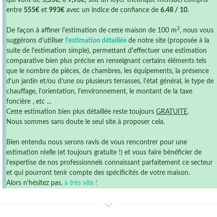
qui vont de
5,55€
, à
9,93€
, soit un loyer théorique mensuel compris
entre
555€
et
993€
avec un indice de confiance de
6.48 / 10
.
2
De façon à affiner l'estimation de cette maison de 100 m
, nous vous
suggérons d'utiliser
l'estimation détaillée
de notre site (proposée à la
suite de l'estimation simple), permettant d'effectuer une estimation
comparative bien plus précise en renseignant certains éléments tels
que le nombre de pièces, de chambres, les équipements, la présence
d'un jardin et/ou d'une ou plusieurs terrasses, l'état général, le type de
chauffage, l'orientation, l'environnement, le montant de la taxe
foncière , etc ...
Cette estimation bien plus détaillée reste toujours
GRATUITE
.
Nous sommes sans doute le seul site à proposer cela.
Bien entendu nous serons ravis de vous rencontrer pour une
estimation réelle (et toujours gratuite !) et vous faire bénéficier de
l'expertise de nos professionnels connaissant parfaitement ce secteur
et qui pourront tenir compte des spécificités de votre maison.
Alors n'hésitez pas,
à très vite !