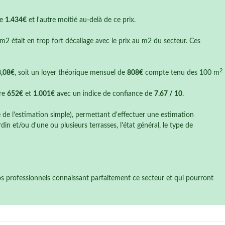
de
1.434€
et l'autre moitié au-delà de ce prix.
 m2 était en trop fort décallage avec le prix au m2 du secteur. Ces
2
8,08€
, soit un loyer théorique mensuel de
808€
compte tenu des 100 m
tre
652€
et
1.001€
avec un indice de confiance de
7.67 / 10
.
e de l'estimation simple), permettant d'effectuer une estimation
n et/ou d'une ou plusieurs terrasses, l'état général, le type de
nos professionnels connaissant parfaitement ce secteur et qui pourront