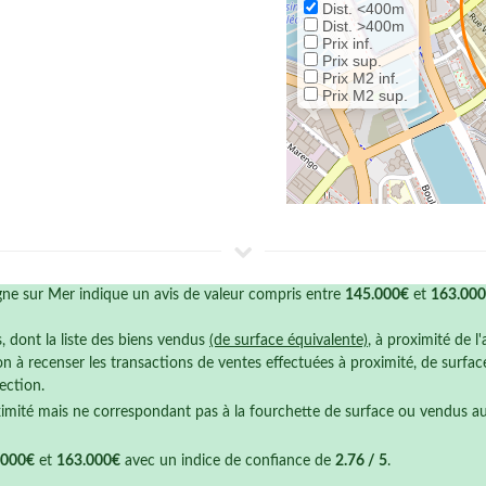
Dist. <400m
Dist. >400m
Prix inf.
Prix sup.
Prix M2 inf.
Prix M2 sup.
e sur Mer indique un avis de valeur compris entre
145.000€
et
163.00
s, dont la liste des biens vendus
(de surface équivalente)
, à proximité de l
n à recenser les transactions de ventes effectuées à proximité, de surfa
ection.
ximité mais ne correspondant pas à la fourchette de surface ou vendus a
.000€
et
163.000€
avec un indice de confiance de
2.76 / 5
.