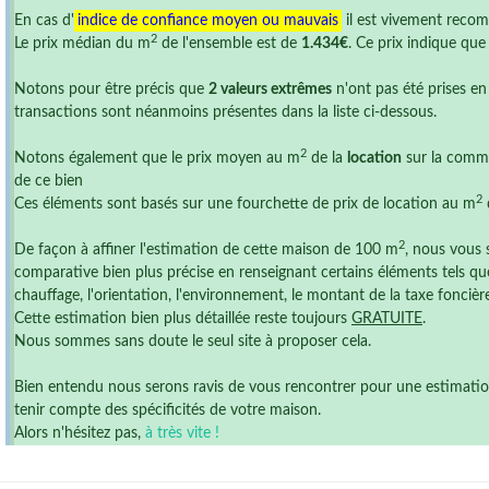
En cas d'
indice de confiance moyen ou mauvais
il est vivement reco
2
Le prix médian du m
de l'ensemble est de
1.434€
. Ce prix indique qu
Notons pour être précis que
2 valeurs extrêmes
n'ont pas été prises en
transactions sont néanmoins présentes dans la liste ci-dessous.
2
Notons également que le prix moyen au m
de la
location
sur la comm
de ce bien
2
Ces éléments sont basés sur une fourchette de prix de location au m
2
De façon à affiner l'estimation de cette maison de 100 m
, nous vous 
comparative bien plus précise en renseignant certains éléments tels que
chauffage, l'orientation, l'environnement, le montant de la taxe foncière ,
Cette estimation bien plus détaillée reste toujours
GRATUITE
.
Nous sommes sans doute le seul site à proposer cela.
Bien entendu nous serons ravis de vous rencontrer pour une estimation r
tenir compte des spécificités de votre maison.
Alors n'hésitez pas,
à très vite !