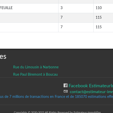
FEUILLE
3
110
7
115
7
115
es
Rue du Limousin à Narbonne
Rue Paul Biremont à Boucau
Facebook EstimateurI
lus de 7 millions de transactions en France et de 185070
estimations effec
Copyrights © 2020-2023 All Rights Reserved by Estimateur-Immobilier.