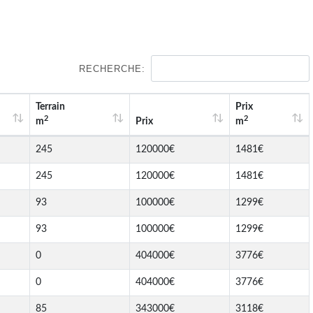
RECHERCHE:
Terrain
Prix
2
2
m
Prix
m
245
120000€
1481€
245
120000€
1481€
93
100000€
1299€
93
100000€
1299€
0
404000€
3776€
0
404000€
3776€
85
343000€
3118€