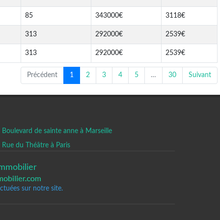
85
343000€
3118€
313
292000€
2539€
313
292000€
2539€
Précédent
1
2
3
4
5
…
30
Suivant
Boulevard de sainte anne à Marseille
Rue du Théâtre à Paris
mmobilier
tuées sur notre site.