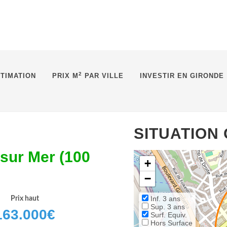
2
TIMATION
PRIX M
PAR VILLE
INVESTIR EN GIRONDE
SITUATION
sur Mer (100
+
−
Inf. 3 ans
Prix haut
Sup. 3 ans
163.000
€
Surf. Equiv.
Hors Surface