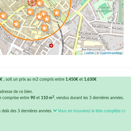
Leaflet
| ©
OpenStreetMap
0€
, soit un prix au m2 compris entre
1.450€
et
1.630€
'adresse de ce bien.
2
ce comprise entre
90
et
110 m
, vendus durant les 3 dernières années.
u delà des 3 dernières années.
Vous en trouverez la liste complète ci-