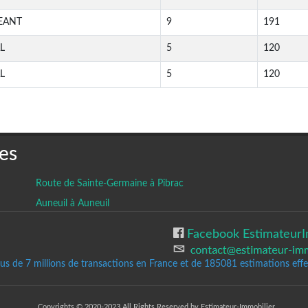
EANT
9
191
L
5
120
L
5
120
es
Route de Sainte-Germaine à Pibrac
Auneuil à Auneuil
Facebook EstimateurI
lus de 7 millions de transactions en France et de 185081
estimations effec
Copyrights © 2020-2023 All Rights Reserved by Estimateur-Immobilier.