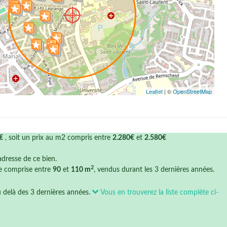
Leaflet
| ©
OpenStreetMap
€
, soit un prix au m2 compris entre
2.280€
et
2.580€
'adresse de ce bien.
2
ce comprise entre
90
et
110 m
, vendus durant les 3 dernières années.
u delà des 3 dernières années.
Vous en trouverez la liste complète ci-