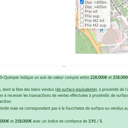
Dist. <400m
Dist. >400m
Prix inf.
Prix sup.
Prix M2 inf.
Prix M2 sup.
0-Quimper indique un avis de valeur compris entre
228.000€
et
258.000
s, dont la liste des biens vendus
(de surface équivalente)
, à proximité de l
n à recenser les transactions de ventes effectuées à proximité, de surfa
ection.
ximité mais ne correspondant pas à la fourchette de surface ou vendus a
.000€
et
258.000€
avec un indice de confiance de
3.91 / 5
.