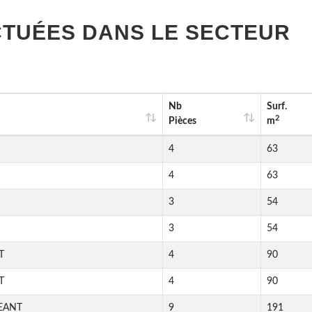
TUÉES DANS LE SECTEUR
Nb
Surf.
2
Pièces
m
4
63
4
63
3
54
3
54
T
4
90
T
4
90
EANT
9
191