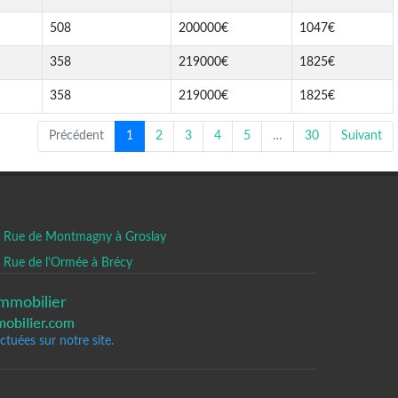
508
200000€
1047€
358
219000€
1825€
358
219000€
1825€
Précédent
1
2
3
4
5
…
30
Suivant
Rue de Montmagny à Groslay
Rue de l'Ormée à Brécy
mmobilier
tuées sur notre site.