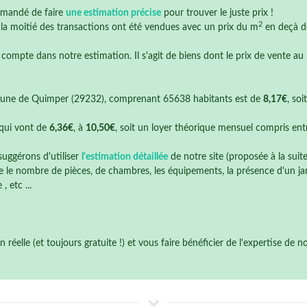
mmandé de faire
une estimation précise
pour trouver le juste prix !
2
e la moitié des transactions ont été vendues avec un prix du m
en deçà 
 compte dans notre estimation. Il s'agit de biens dont le prix de vente au
une de Quimper (29232), comprenant 65638 habitants est de
8,17€
, so
qui vont de
6,36€
, à
10,50€
, soit un loyer théorique mensuel compris en
suggérons d'utiliser
l'estimation détaillée
de notre site (proposée à la suit
 le nombre de pièces, de chambres, les équipements, la présence d'un jardi
 etc ...
éelle (et toujours gratuite !) et vous faire bénéficier de l'expertise de 