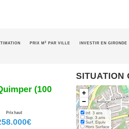
2
TIMATION
PRIX M
PAR VILLE
INVESTIR EN GIRONDE
SITUATION
Quimper (100
+
−
Inf. 3 ans
Prix haut
Sup. 3 ans
258.000
€
Surf. Equiv.
Hors Surface