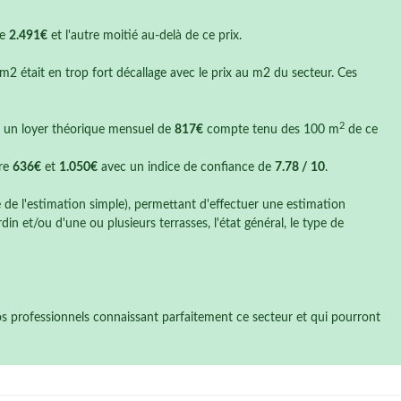
de
2.491€
et l'autre moitié au-delà de ce prix.
 m2 était en trop fort décallage avec le prix au m2 du secteur. Ces
2
it un loyer théorique mensuel de
817€
compte tenu des 100 m
de ce
tre
636€
et
1.050€
avec un indice de confiance de
7.78 / 10
.
e de l'estimation simple), permettant d'effectuer une estimation
n et/ou d'une ou plusieurs terrasses, l'état général, le type de
nos professionnels connaissant parfaitement ce secteur et qui pourront