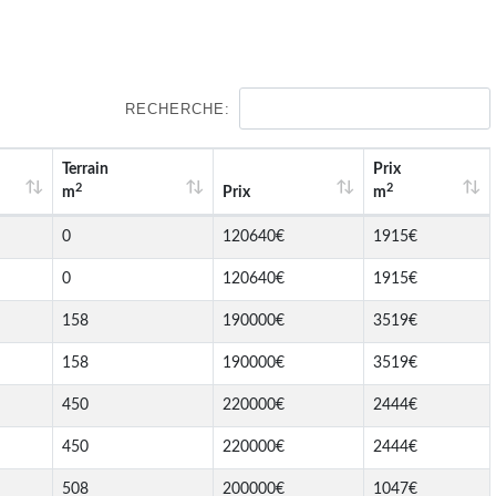
RECHERCHE:
Terrain
Prix
2
2
m
Prix
m
0
120640€
1915€
0
120640€
1915€
158
190000€
3519€
158
190000€
3519€
450
220000€
2444€
450
220000€
2444€
508
200000€
1047€