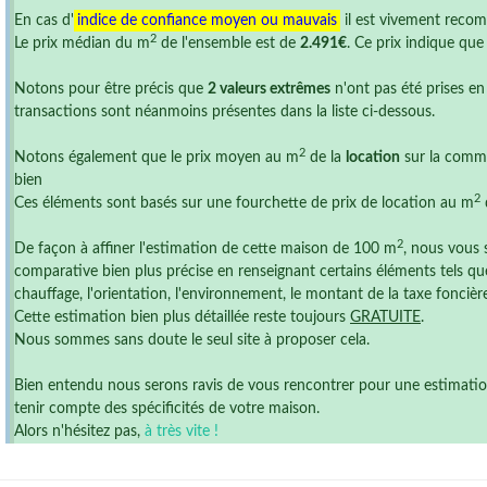
En cas d'
indice de confiance moyen ou mauvais
il est vivement reco
2
Le prix médian du m
de l'ensemble est de
2.491€
. Ce prix indique qu
Notons pour être précis que
2 valeurs extrêmes
n'ont pas été prises en
transactions sont néanmoins présentes dans la liste ci-dessous.
2
Notons également que le prix moyen au m
de la
location
sur la comm
bien
2
Ces éléments sont basés sur une fourchette de prix de location au m
2
De façon à affiner l'estimation de cette maison de 100 m
, nous vous 
comparative bien plus précise en renseignant certains éléments tels que
chauffage, l'orientation, l'environnement, le montant de la taxe foncière ,
Cette estimation bien plus détaillée reste toujours
GRATUITE
.
Nous sommes sans doute le seul site à proposer cela.
Bien entendu nous serons ravis de vous rencontrer pour une estimation r
tenir compte des spécificités de votre maison.
Alors n'hésitez pas,
à très vite !