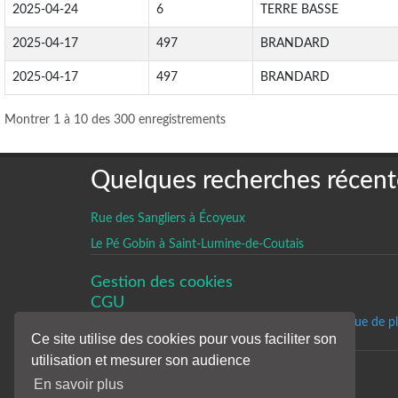
2025-04-24
6
TERRE BASSE
2025-04-17
497
BRANDARD
2025-04-17
497
BRANDARD
Montrer 1 à 10 des 300 enregistrements
Quelques recherches récent
Rue des Sangliers à Écoyeux
Le Pé Gobin à Saint-Lumine-de-Coutais
Gestion des cookies
CGU
Un historique de p
Ce site utilise des cookies pour vous faciliter son
utilisation et mesurer son audience
En savoir plus