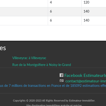
4
120
6
140
6
140
es
Villeveyrac à Villeveyrac
Rue de la Montgolfiere à Noisy-le-Grand
Facebook EstimateurI
lus de 7 millions de transactions en France et de 185092
estimations effec
Copyrights © 2020-2023 All Rights Reserved by Estimateur-Immobilier.
Site d'estimation immobilière gratuite et précise.