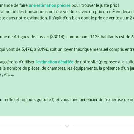
mmandé de faire
une estimation précise
pour trouver le juste prix !
2
e la moitié des transactions ont été vendues avec un prix du m
en deçà 
te dans notre estimation. Il s'agit d'un bien dont le prix de vente au m2 é
ne de Artigues-de-Lussac (33014), comprenant 1135 habitants est de
6
qui vont de
5,47€
, à
8,49€
, soit un loyer théorique mensuel compris entr
suggérons d'utiliser
l'estimation détaillée
de notre site (proposée à la suit
 le nombre de pièces, de chambres, les équipements, la présence d'un jardi
 etc ...
éelle (et toujours gratuite !) et vous faire bénéficier de l'expertise de 