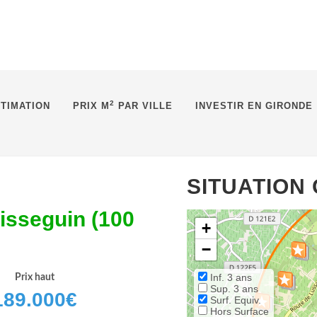
2
TIMATION
PRIX M
PAR VILLE
INVESTIR EN GIRONDE
SITUATION
uisseguin (100
+
−
Inf. 3 ans
Prix haut
Sup. 3 ans
189.000
€
Surf. Equiv.
Hors Surface