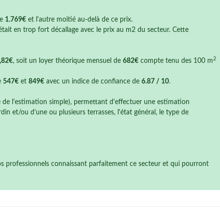
de
1.769€
et l'autre moitié au-delà de ce prix.
tait en trop fort décallage avec le prix au m2 du secteur. Cette
2
,82€
, soit un loyer théorique mensuel de
682€
compte tenu des 100 m
e
547€
et
849€
avec un indice de confiance de
6.87 / 10
.
e de l'estimation simple), permettant d'effectuer une estimation
n et/ou d'une ou plusieurs terrasses, l'état général, le type de
nos professionnels connaissant parfaitement ce secteur et qui pourront