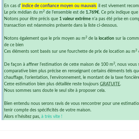
En cas d'
indice de confiance moyen ou mauvais
il est vivement reco
2
Le prix médian du m
de l'ensemble est de
1.769€
. Ce prix indique qu
Notons pour être précis que
1 valeur extrême
n'a pas été prise en comp
transaction est néanmoins présente dans la liste ci-dessous.
2
Notons également que le prix moyen au m
de la
location
sur la commu
de ce bien
2
Ces éléments sont basés sur une fourchette de prix de location au m
2
De façon à affiner l'estimation de cette maison de 100 m
, nous vous 
comparative bien plus précise en renseignant certains éléments tels que
chauffage, l'orientation, l'environnement, le montant de la taxe foncière ,
Cette estimation bien plus détaillée reste toujours
GRATUITE
.
Nous sommes sans doute le seul site à proposer cela.
Bien entendu nous serons ravis de vous rencontrer pour une estimation r
tenir compte des spécificités de votre maison.
Alors n'hésitez pas,
à très vite !