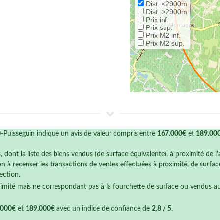
Dist. <2900m
Dist. >2900m
Prix inf.
Prix sup.
Prix M2 inf.
Prix M2 sup.
0-Puisseguin indique un avis de valeur compris entre
167.000€
et
189.00
s, dont la liste des biens vendus
(de surface équivalente)
, à proximité de l
n à recenser les transactions de ventes effectuées à proximité, de surfa
ection.
ximité mais ne correspondant pas à la fourchette de surface ou vendus a
.000€
et
189.000€
avec un indice de confiance de
2.8 / 5
.