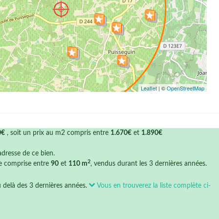
Leaflet
| ©
OpenStreetMap
0€
, soit un prix au m2 compris entre
1.670€
et
1.890€
'adresse de ce bien.
2
ce comprise entre
90
et
110 m
, vendus durant les 3 dernières années.
u delà des 3 dernières années.
Vous en trouverez la liste complète ci-