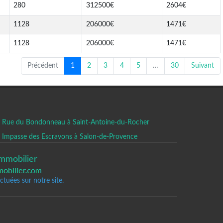
280
312500€
2604€
1128
206000€
1471€
1128
206000€
1471€
Précédent
1
2
3
4
5
…
30
Suivant
Rue du Bondonneau à Saint-Antoine-du-Rocher
Impasse des Escravons à Salon-de-Provence
mmobilier
tuées sur notre site.