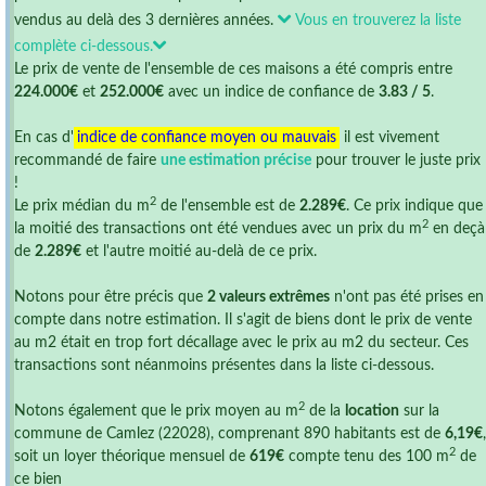
vendus au delà des 3 dernières années.
Vous en trouverez la liste
complète ci-dessous.
Le prix de vente de l'ensemble de ces maisons a été compris entre
224.000€
et
252.000€
avec un indice de confiance de
3.83 / 5
.
En cas d'
indice de confiance moyen ou mauvais
il est vivement
recommandé de faire
une estimation précise
pour trouver le juste prix
!
2
Le prix médian du m
de l'ensemble est de
2.289€
. Ce prix indique que
2
la moitié des transactions ont été vendues avec un prix du m
en deçà
de
2.289€
et l'autre moitié au-delà de ce prix.
Notons pour être précis que
2 valeurs extrêmes
n'ont pas été prises en
compte dans notre estimation. Il s'agit de biens dont le prix de vente
au m2 était en trop fort décallage avec le prix au m2 du secteur. Ces
transactions sont néanmoins présentes dans la liste ci-dessous.
2
Notons également que le prix moyen au m
de la
location
sur la
commune de Camlez (22028), comprenant 890 habitants est de
6,19€
,
2
soit un loyer théorique mensuel de
619€
compte tenu des 100 m
de
ce bien