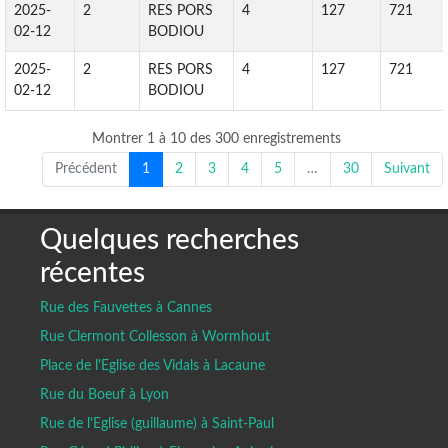
2025-
2
RES PORS
4
127
721
02-12
BODIOU
2025-
2
RES PORS
4
127
721
02-12
BODIOU
Montrer 1 à 10 des 300 enregistrements
Précédent
1
2
3
4
5
…
30
Suivant
Quelques recherches
récentes
Rue des Fauvettes à Cannes
Rue Clermont Collesson à Wormhout
Place de l'Eglise des Vidals à Lacaune
Rue du Boeuf à Lyon
Rue de l'Eglise (guillaume) à Saint-Paul