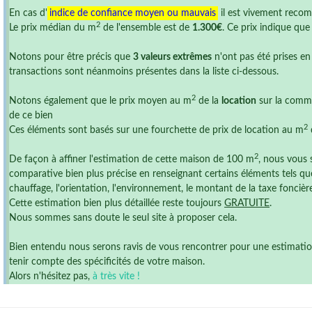
En cas d'
indice de confiance moyen ou mauvais
il est vivement reco
2
Le prix médian du m
de l'ensemble est de
1.300€
. Ce prix indique qu
Notons pour être précis que
3 valeurs extrêmes
n'ont pas été prises en
transactions sont néanmoins présentes dans la liste ci-dessous.
2
Notons également que le prix moyen au m
de la
location
sur la comm
de ce bien
2
Ces éléments sont basés sur une fourchette de prix de location au m
2
De façon à affiner l'estimation de cette maison de 100 m
, nous vous 
comparative bien plus précise en renseignant certains éléments tels que
chauffage, l'orientation, l'environnement, le montant de la taxe foncière ,
Cette estimation bien plus détaillée reste toujours
GRATUITE
.
Nous sommes sans doute le seul site à proposer cela.
Bien entendu nous serons ravis de vous rencontrer pour une estimation r
tenir compte des spécificités de votre maison.
Alors n'hésitez pas,
à très vite !