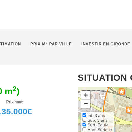
2
TIMATION
PRIX M
PAR VILLE
INVESTIR EN GIRONDE
SITUATION
2
0 m
)
+
Prix haut
−
135.000
€
Inf. 3 ans
Sup. 3 ans
Surf. Equiv.
Hors Surface