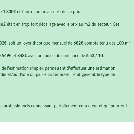
de
1.300€
et l'autre moitié au-delà de ce prix.
 m2 était en trop fort décallage avec le prix au m2 du secteur. Ces
2
,82€
, soit un loyer théorique mensuel de
682€
compte tenu des 100 m
e
549€
et
848€
avec un indice de confiance de
6.53 / 10
.
e de l'estimation simple), permettant d'effectuer une estimation
n et/ou d'une ou plusieurs terrasses, l'état général, le type de
nos professionnels connaissant parfaitement ce secteur et qui pourront