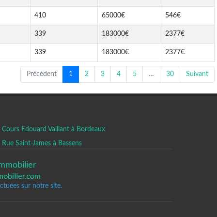
410
65000€
546€
339
183000€
2377€
339
183000€
2377€
Précédent
1
2
3
4
5
…
30
Suivant
Cours Edouard Vaillant à Bordeaux
Rue Saint-James à Bassens
mmobilier
tuées sur notre site.