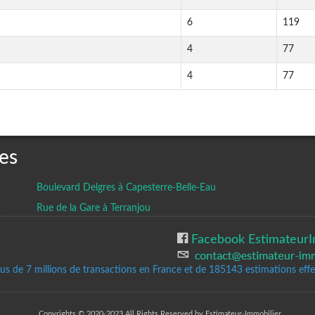
6
119
4
77
4
77
es
Boulevard Delgres à Capesterre-Belle-Eau
c
Rue de la Gare à Terranjou
Facebook EstimateurI
lus de 7 millions de transactions en France et de 185143
estimations effec
Copyrights © 2020-2023 All Rights Reserved by Estimateur-Immobilier.