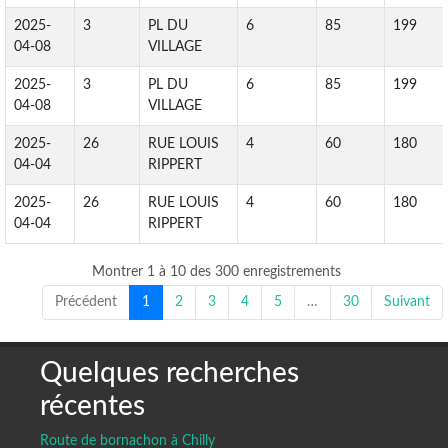
2025-
3
PL DU
6
85
199
04-08
VILLAGE
2025-
3
PL DU
6
85
199
04-08
VILLAGE
2025-
26
RUE LOUIS
4
60
180
04-04
RIPPERT
2025-
26
RUE LOUIS
4
60
180
04-04
RIPPERT
Montrer 1 à 10 des 300 enregistrements
Précédent
1
2
3
4
5
…
30
Suivant
Quelques recherches
récentes
Route de bornachon à Chilly