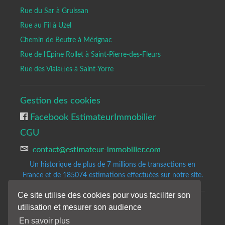
Rue du Sar à Gruissan
Rue au Fil à Uzel
Chemin de Beutre à Mérignac
Rue de l’Epine Rollet à Saint-Pierre-des-Fleurs
Rue des Vialattes à Saint-Yorre
Gestion des cookies
Facebook EstimateurImmobilier
CGU
Un historique de plus de 7 millions de transactions en
France et de 185074
estimations effectuées sur notre site.
Ce site utilise des cookies pour vous faciliter son
utilisation et mesurer son audience
Copyrights © 2020-2023 All Rights Reserved by Estimateur-Immobilier.
Site d'estimation immobilière gratuite et précise.
En savoir plus