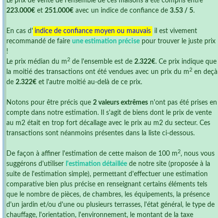
Le prix de vente de l'ensemble de ces maisons a été compris entre
223.000€
et
251.000€
avec un indice de confiance de
3.53 / 5
.
En cas d'
indice de confiance moyen ou mauvais
il est vivement
recommandé de faire
une estimation précise
pour trouver le juste prix
!
2
Le prix médian du m
de l'ensemble est de
2.322€
. Ce prix indique que
2
la moitié des transactions ont été vendues avec un prix du m
en deçà
de
2.322€
et l'autre moitié au-delà de ce prix.
Notons pour être précis que
2 valeurs extrêmes
n'ont pas été prises en
compte dans notre estimation. Il s'agit de biens dont le prix de vente
au m2 était en trop fort décallage avec le prix au m2 du secteur. Ces
transactions sont néanmoins présentes dans la liste ci-dessous.
2
De façon à affiner l'estimation de cette maison de 100 m
, nous vous
suggérons d'utiliser
l'estimation détaillée
de notre site (proposée à la
suite de l'estimation simple), permettant d'effectuer une estimation
comparative bien plus précise en renseignant certains éléments tels
que le nombre de pièces, de chambres, les équipements, la présence
d'un jardin et/ou d'une ou plusieurs terrasses, l'état général, le type de
chauffage, l'orientation, l'environnement, le montant de la taxe