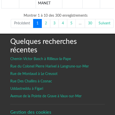
MANET
Montrer 1 à 10 des 300 enregistrements
Précédent
1
2
3
4
5
…
30
Suivant
Quelques recherches
récentes
Chemin Victor Basch à Rillieux-la-Pape
Rue du Colonel Pierre Harivel à Langrune-sur-Mer
Rue de Montaud à Le Creusot
Rue Des Challins à Cosnac
Uddastreddu à Figari
Avenue de la Pointe de Grave à Vaux-sur-Mer
Gestion des cookies