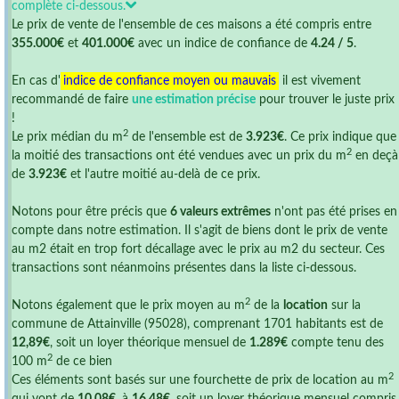
complète ci-dessous.
Le prix de vente de l'ensemble de ces maisons a été compris entre
355.000€
et
401.000€
avec un indice de confiance de
4.24 / 5
.
En cas d'
indice de confiance moyen ou mauvais
il est vivement
recommandé de faire
une estimation précise
pour trouver le juste prix
!
2
Le prix médian du m
de l'ensemble est de
3.923€
. Ce prix indique que
2
la moitié des transactions ont été vendues avec un prix du m
en deçà
de
3.923€
et l'autre moitié au-delà de ce prix.
Notons pour être précis que
6 valeurs extrêmes
n'ont pas été prises en
compte dans notre estimation. Il s'agit de biens dont le prix de vente
au m2 était en trop fort décallage avec le prix au m2 du secteur. Ces
transactions sont néanmoins présentes dans la liste ci-dessous.
2
Notons également que le prix moyen au m
de la
location
sur la
commune de Attainville (95028), comprenant 1701 habitants est de
12,89€
, soit un loyer théorique mensuel de
1.289€
compte tenu des
2
100 m
de ce bien
2
Ces éléments sont basés sur une fourchette de prix de location au m