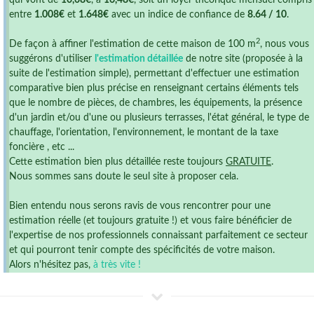
qui vont de
10,08€
, à
16,48€
, soit un loyer théorique mensuel compris
entre
1.008€
et
1.648€
avec un indice de confiance de
8.64 / 10
.
2
De façon à affiner l'estimation de cette maison de 100 m
, nous vous
suggérons d'utiliser
l'estimation détaillée
de notre site (proposée à la
suite de l'estimation simple), permettant d'effectuer une estimation
comparative bien plus précise en renseignant certains éléments tels
que le nombre de pièces, de chambres, les équipements, la présence
d'un jardin et/ou d'une ou plusieurs terrasses, l'état général, le type de
chauffage, l'orientation, l'environnement, le montant de la taxe
foncière , etc ...
Cette estimation bien plus détaillée reste toujours
GRATUITE
.
Nous sommes sans doute le seul site à proposer cela.
Bien entendu nous serons ravis de vous rencontrer pour une
estimation réelle (et toujours gratuite !) et vous faire bénéficier de
l'expertise de nos professionnels connaissant parfaitement ce secteur
et qui pourront tenir compte des spécificités de votre maison.
Alors n'hésitez pas,
à très vite !