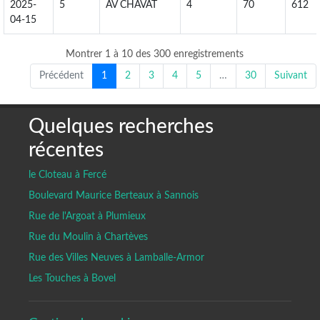
2025-
5
AV CHAVAT
4
70
612
04-15
Montrer 1 à 10 des 300 enregistrements
Précédent
1
2
3
4
5
…
30
Suivant
Quelques recherches
récentes
le Cloteau à Fercé
Boulevard Maurice Berteaux à Sannois
Rue de l'Argoat à Plumieux
Rue du Moulin à Chartèves
Rue des Villes Neuves à Lamballe-Armor
Les Touches à Bovel