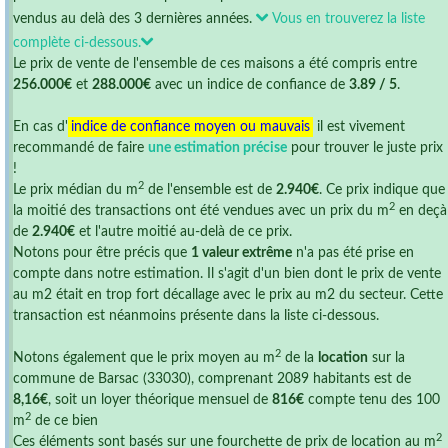
vendus au delà des 3 dernières années.
Vous en trouverez la liste
complète ci-dessous.
Le prix de vente de l'ensemble de ces maisons a été compris entre
256.000€
et
288.000€
avec un indice de confiance de
3.89 / 5
.
En cas d'
indice de confiance moyen ou mauvais
il est vivement
recommandé de faire
une estimation précise
pour trouver le juste prix
!
2
Le prix médian du m
de l'ensemble est de
2.940€
. Ce prix indique que
2
la moitié des transactions ont été vendues avec un prix du m
en deçà
de
2.940€
et l'autre moitié au-delà de ce prix.
Notons pour être précis que
1 valeur extrême
n'a pas été prise en
compte dans notre estimation. Il s'agit d'un bien dont le prix de vente
au m2 était en trop fort décallage avec le prix au m2 du secteur. Cette
transaction est néanmoins présente dans la liste ci-dessous.
2
Notons également que le prix moyen au m
de la
location
sur la
commune de Barsac (33030), comprenant 2089 habitants est de
8,16€
, soit un loyer théorique mensuel de
816€
compte tenu des 100
2
m
de ce bien
2
Ces éléments sont basés sur une fourchette de prix de location au m