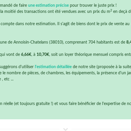
mmandé de faire
une estimation précise
pour trouver le juste prix !
2
e la moitié des transactions ont été vendues avec un prix du m
en deçà 
 compte dans notre estimation. Il s'agit de biens dont le prix de vente au
ne de Annoisin-Chatelans (38010), comprenant 704 habitants est de
8,
qui vont de
6,66€
, à
10,70€
, soit un loyer théorique mensuel compris en
suggérons d'utiliser
l'estimation détaillée
de notre site (proposée à la suit
 le nombre de pièces, de chambres, les équipements, la présence d'un jardi
 etc ...
éelle (et toujours gratuite !) et vous faire bénéficier de l'expertise de 