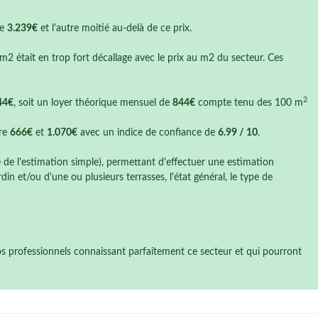
de
3.239€
et l'autre moitié au-delà de ce prix.
 m2 était en trop fort décallage avec le prix au m2 du secteur. Ces
2
44€
, soit un loyer théorique mensuel de
844€
compte tenu des 100 m
tre
666€
et
1.070€
avec un indice de confiance de
6.99 / 10
.
e de l'estimation simple), permettant d'effectuer une estimation
n et/ou d'une ou plusieurs terrasses, l'état général, le type de
nos professionnels connaissant parfaitement ce secteur et qui pourront