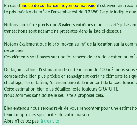
En cas d'
indice de confiance moyen ou mauvais
il est vivement reco
2
Le prix médian du m
de l'ensemble est de
3.239€
. Ce prix indique qu
Notons pour être précis que
3 valeurs extrêmes
n'ont pas été prises en
transactions sont néanmoins présentes dans la liste ci-dessous.
2
Notons également que le prix moyen au m
de la
location
sur la commu
de ce bien
2
Ces éléments sont basés sur une fourchette de prix de location au m
2
De façon à affiner l'estimation de cette maison de 100 m
, nous vous 
comparative bien plus précise en renseignant certains éléments tels que
chauffage, l'orientation, l'environnement, le montant de la taxe foncière ,
Cette estimation bien plus détaillée reste toujours
GRATUITE
.
Nous sommes sans doute le seul site à proposer cela.
Bien entendu nous serons ravis de vous rencontrer pour une estimation r
tenir compte des spécificités de votre maison.
Alors n'hésitez pas,
à très vite !