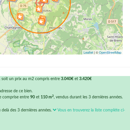
Leaflet
| ©
OpenStreetMap
, soit un prix au m2 compris entre
3.040€
et
3.420€
'adresse de ce bien.
2
ce comprise entre
90
et
110 m
, vendus durant les 3 dernières années.
u delà des 3 dernières années.
Vous en trouverez la liste complète ci-