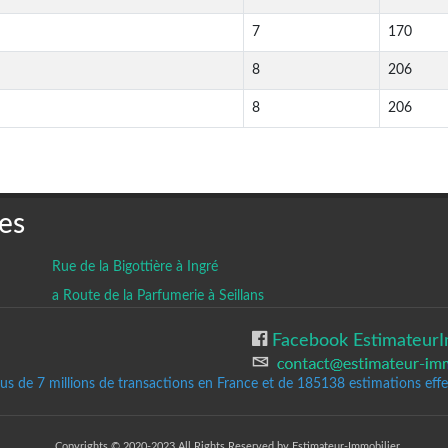
7
170
8
206
8
206
es
Rue de la Bigottière à Ingré
a Route de la Parfumerie à Seillans
Facebook EstimateurI
lus de 7 millions de transactions en France et de 185138
estimations effec
Copyrights © 2020-2023 All Rights Reserved by Estimateur-Immobilier.