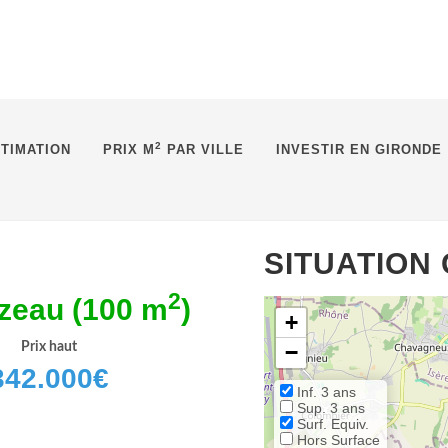
2
TIMATION
PRIX M
PAR VILLE
INVESTIR EN GIRONDE
SITUATION
2
zeau (100 m
)
+
Prix haut
−
342.000
€
Inf. 3 ans
Sup. 3 ans
Surf. Equiv.
Hors Surface