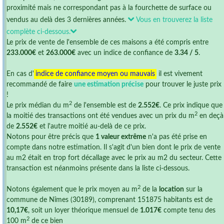
proximité mais ne correspondant pas à la fourchette de surface ou
vendus au delà des 3 dernières années.
Vous en trouverez la liste
complète ci-dessous.
Le prix de vente de l'ensemble de ces maisons a été compris entre
233.000€
et
263.000€
avec un indice de confiance de
3.34 / 5
.
En cas d'
indice de confiance moyen ou mauvais
il est vivement
recommandé de faire
une estimation précise
pour trouver le juste prix
!
2
Le prix médian du m
de l'ensemble est de
2.552€
. Ce prix indique que
2
la moitié des transactions ont été vendues avec un prix du m
en deçà
de
2.552€
et l'autre moitié au-delà de ce prix.
Notons pour être précis que
1 valeur extrême
n'a pas été prise en
compte dans notre estimation. Il s'agit d'un bien dont le prix de vente
au m2 était en trop fort décallage avec le prix au m2 du secteur. Cette
transaction est néanmoins présente dans la liste ci-dessous.
2
Notons également que le prix moyen au m
de la
location
sur la
commune de Nîmes (30189), comprenant 151875 habitants est de
10,17€
, soit un loyer théorique mensuel de
1.017€
compte tenu des
2
100 m
de ce bien