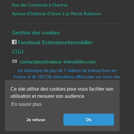
Rue des Comtesses à Chartres
Avenue d’Estienne d’Orves à Le Plessis-Robinson
Gestion des cookies
Facebook EstimateurImmobilier
CGU
Un historique de plus de 7 millions de transactions en
France et de 185138
estimations effectuées sur notre site.
Ce site utilise des cookies pour vous faciliter son
utilisation et mesurer son audience
Copyrights © 2020-2023 All Rights Reserved by Estimateur-Immobilier.
Site d'estimation immobilière gratuite et précise.
En savoir plus
Les résultats de notre analyse sont donnés à titre indicatifs et sans
engagement de notre part.
Je refuse
Ok
Nos avis de valeur ne constituent pas une expertise immobilière.