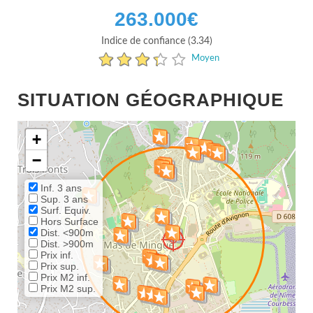
263.000
€
Indice de confiance (3.34)
Moyen
SITUATION GÉOGRAPHIQUE
+
−
Inf. 3 ans
Sup. 3 ans
Surf. Equiv.
Hors Surface
Dist. <900m
Dist. >900m
Prix inf.
Prix sup.
Prix M2 inf.
Prix M2 sup.