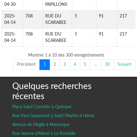
04-30
PAPILLONS
2025-
708
RUE DU
5
91
217
04-14
SCARABEE
2025-
708
RUE DU
5
91
217
04-14
SCARABEE
Montrer 1 à 10 des 300 enregistrements
Précédent
1
2
3
4
5
…
30
Suivant
Quelques recherches
récentes
Place Saint Corentin à Quimper
Rue Paul Gueymard à Saint-Martin-d Hères
Avenue de l’Argile à Manosque
Rue Jeanne d'Albret à La Rochelle