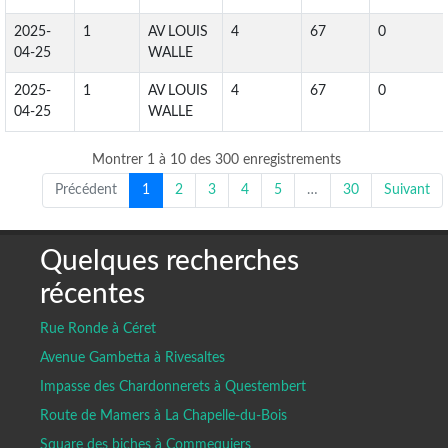
2025-
1
AV LOUIS
4
67
0
04-25
WALLE
2025-
1
AV LOUIS
4
67
0
04-25
WALLE
Montrer 1 à 10 des 300 enregistrements
Précédent
1
2
3
4
5
…
30
Suivant
Quelques recherches
récentes
Rue Ronde à Céret
Avenue Gambetta à Rivesaltes
Impasse des Chardonnerets à Questembert
Route de Mamers à La Chapelle-du-Bois
Square des biches à Commequiers