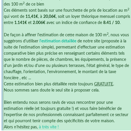
2
des 100 m
de ce bien
2
Ces éléments sont basés sur une fourchette de prix de location au m
qui vont de
11,41€
, à
20,06€
, soit un loyer théorique mensuel compris
entre
1.141€
et
2.006€
avec un indice de confiance de
8.41 / 10
.
2
De façon à affiner l'estimation de cette maison de 100 m
, nous vous
suggérons d'utiliser
l'estimation détaillée
de notre site (proposée à la
suite de l'estimation simple), permettant d'effectuer une estimation
comparative bien plus précise en renseignant certains éléments tels
que le nombre de pièces, de chambres, les équipements, la présence
d'un jardin et/ou d'une ou plusieurs terrasses, l'état général, le type de
chauffage, l'orientation, l'environnement, le montant de la taxe
foncière , etc ...
Cette estimation bien plus détaillée reste toujours
GRATUITE
.
Nous sommes sans doute le seul site à proposer cela.
Bien entendu nous serons ravis de vous rencontrer pour une
estimation réelle (et toujours gratuite !) et vous faire bénéficier de
l'expertise de nos professionnels connaissant parfaitement ce secteur
et qui pourront tenir compte des spécificités de votre maison.
Alors n'hésitez pas,
à très vite !