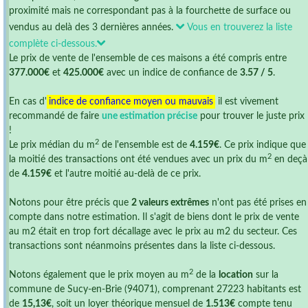
proximité mais ne correspondant pas à la fourchette de surface ou
vendus au delà des 3 dernières années.
Vous en trouverez la liste
complète ci-dessous.
Le prix de vente de l'ensemble de ces maisons a été compris entre
377.000€
et
425.000€
avec un indice de confiance de
3.57 / 5
.
En cas d'
indice de confiance moyen ou mauvais
il est vivement
recommandé de faire
une estimation précise
pour trouver le juste prix
!
2
Le prix médian du m
de l'ensemble est de
4.159€
. Ce prix indique que
2
la moitié des transactions ont été vendues avec un prix du m
en deçà
de
4.159€
et l'autre moitié au-delà de ce prix.
Notons pour être précis que
2 valeurs extrêmes
n'ont pas été prises en
compte dans notre estimation. Il s'agit de biens dont le prix de vente
au m2 était en trop fort décallage avec le prix au m2 du secteur. Ces
transactions sont néanmoins présentes dans la liste ci-dessous.
2
Notons également que le prix moyen au m
de la
location
sur la
commune de Sucy-en-Brie (94071), comprenant 27223 habitants est
de
15,13€
, soit un loyer théorique mensuel de
1.513€
compte tenu