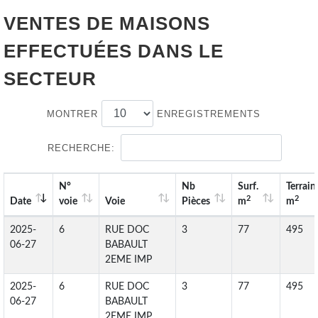
VENTES DE
MAISONS
EFFECTUÉES DANS LE
SECTEUR
MONTRER
ENREGISTREMENTS
RECHERCHE:
N°
Nb
Surf.
Terrain
2
2
Date
voie
Voie
Pièces
m
m
2025-
6
RUE DOC
3
77
495
06-27
BABAULT
2EME IMP
2025-
6
RUE DOC
3
77
495
06-27
BABAULT
2EME IMP