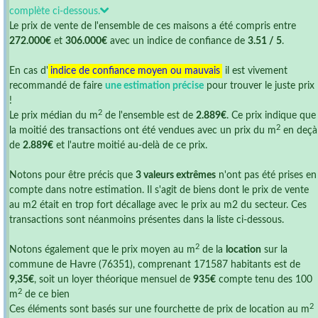
complète ci-dessous.
Le prix de vente de l'ensemble de ces maisons a été compris entre
272.000€
et
306.000€
avec un indice de confiance de
3.51 / 5
.
En cas d'
indice de confiance moyen ou mauvais
il est vivement
recommandé de faire
une estimation précise
pour trouver le juste prix
!
2
Le prix médian du m
de l'ensemble est de
2.889€
. Ce prix indique que
2
la moitié des transactions ont été vendues avec un prix du m
en deçà
de
2.889€
et l'autre moitié au-delà de ce prix.
Notons pour être précis que
3 valeurs extrêmes
n'ont pas été prises en
compte dans notre estimation. Il s'agit de biens dont le prix de vente
au m2 était en trop fort décallage avec le prix au m2 du secteur. Ces
transactions sont néanmoins présentes dans la liste ci-dessous.
2
Notons également que le prix moyen au m
de la
location
sur la
commune de Havre (76351), comprenant 171587 habitants est de
9,35€
, soit un loyer théorique mensuel de
935€
compte tenu des 100
2
m
de ce bien
2
Ces éléments sont basés sur une fourchette de prix de location au m