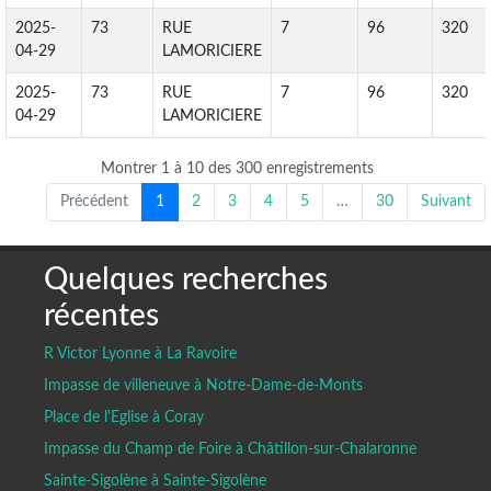
2025-
73
RUE
7
96
320
04-29
LAMORICIERE
2025-
73
RUE
7
96
320
04-29
LAMORICIERE
Montrer 1 à 10 des 300 enregistrements
Précédent
1
2
3
4
5
…
30
Suivant
Quelques recherches
récentes
R Victor Lyonne à La Ravoire
Impasse de villeneuve à Notre-Dame-de-Monts
Place de l'Eglise à Coray
Impasse du Champ de Foire à Châtillon-sur-Chalaronne
Sainte-Sigolène à Sainte-Sigolène