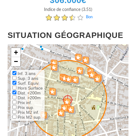
306.000
€
Indice de confiance (3.51)
Bon
SITUATION GÉOGRAPHIQUE
+
−
Inf. 3 ans
Sup. 3 ans
Surf. Equiv.
Hors Surface
Dist. <200m
Dist. >200m
Prix inf.
Prix sup.
Prix M2 inf.
Prix M2 sup.