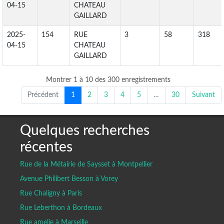
04-15
CHATEAU
GAILLARD
2025-
154
RUE
3
58
318
04-15
CHATEAU
GAILLARD
Montrer 1 à 10 des 300 enregistrements
Précédent
1
2
3
4
5
…
30
Suivant
Quelques recherches
récentes
Rue de la Métairie de Saysset à Montpellier
Avenue Philibert Besson à Vorey
Rue Chaligny à Paris
Rue Leberthon à Bordeaux
Rue amelie à Marseille