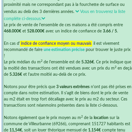
proximité mais ne correspondant pas à la fourchette de surface ou
vendus au delà des 3 dernières années.
Vous en trouverez la liste
complète ci-dessous.
Le prix de vente de l'ensemble de ces maisons a été compris entre
468.000€
et
528.000€
avec un indice de confiance de
3.66 / 5
.
En cas d'
indice de confiance moyen ou mauvais
il est vivement
recommandé de faire
une estimation précise
pour trouver le juste prix
!
2
Le prix médian du m
de l'ensemble est de
5.326€
. Ce prix indique que
2
la moitié des transactions ont été vendues avec un prix du m
en deçà
de
5.326€
et l'autre moitié au-delà de ce prix.
Notons pour être précis que
3 valeurs extrêmes
n'ont pas été prises en
compte dans notre estimation. Il s'agit de biens dont le prix de vente
au m2 était en trop fort décallage avec le prix au m2 du secteur. Ces
transactions sont néanmoins présentes dans la liste ci-dessous.
2
Notons également que le prix moyen au m
de la
location
sur la
commune de Villeurbanne (69266), comprenant 151727 habitants est
de
11,54€
, soit un loyer théorique mensuel de
1.154€
compte tenu