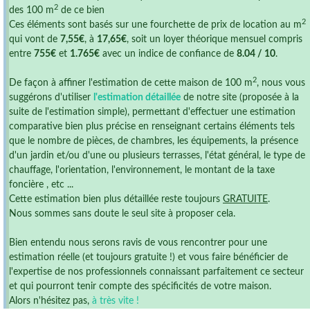
2
des 100 m
de ce bien
2
Ces éléments sont basés sur une fourchette de prix de location au m
qui vont de
7,55€
, à
17,65€
, soit un loyer théorique mensuel compris
entre
755€
et
1.765€
avec un indice de confiance de
8.04 / 10
.
2
De façon à affiner l'estimation de cette maison de 100 m
, nous vous
suggérons d'utiliser
l'estimation détaillée
de notre site (proposée à la
suite de l'estimation simple), permettant d'effectuer une estimation
comparative bien plus précise en renseignant certains éléments tels
que le nombre de pièces, de chambres, les équipements, la présence
d'un jardin et/ou d'une ou plusieurs terrasses, l'état général, le type de
chauffage, l'orientation, l'environnement, le montant de la taxe
foncière , etc ...
Cette estimation bien plus détaillée reste toujours
GRATUITE
.
Nous sommes sans doute le seul site à proposer cela.
Bien entendu nous serons ravis de vous rencontrer pour une
estimation réelle (et toujours gratuite !) et vous faire bénéficier de
l'expertise de nos professionnels connaissant parfaitement ce secteur
et qui pourront tenir compte des spécificités de votre maison.
Alors n'hésitez pas,
à très vite !