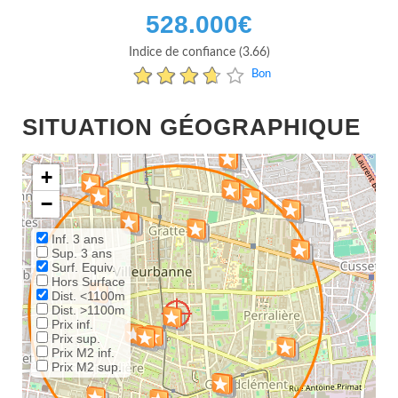
528.000
€
Indice de confiance (3.66)
Bon
SITUATION GÉOGRAPHIQUE
+
−
Inf. 3 ans
Sup. 3 ans
Surf. Equiv.
Hors Surface
Dist. <1100m
Dist. >1100m
Prix inf.
Prix sup.
Prix M2 inf.
Prix M2 sup.