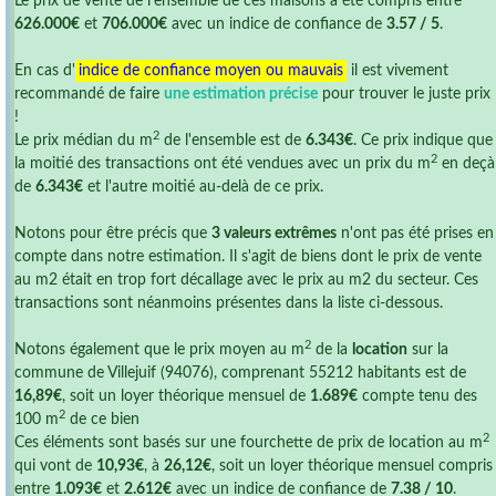
Le prix de vente de l'ensemble de ces maisons a été compris entre
626.000€
et
706.000€
avec un indice de confiance de
3.57 / 5
.
En cas d'
indice de confiance moyen ou mauvais
il est vivement
recommandé de faire
une estimation précise
pour trouver le juste prix
!
2
Le prix médian du m
de l'ensemble est de
6.343€
. Ce prix indique que
2
la moitié des transactions ont été vendues avec un prix du m
en deçà
de
6.343€
et l'autre moitié au-delà de ce prix.
Notons pour être précis que
3 valeurs extrêmes
n'ont pas été prises en
compte dans notre estimation. Il s'agit de biens dont le prix de vente
au m2 était en trop fort décallage avec le prix au m2 du secteur. Ces
transactions sont néanmoins présentes dans la liste ci-dessous.
2
Notons également que le prix moyen au m
de la
location
sur la
commune de Villejuif (94076), comprenant 55212 habitants est de
16,89€
, soit un loyer théorique mensuel de
1.689€
compte tenu des
2
100 m
de ce bien
2
Ces éléments sont basés sur une fourchette de prix de location au m
qui vont de
10,93€
, à
26,12€
, soit un loyer théorique mensuel compris
entre
1.093€
et
2.612€
avec un indice de confiance de
7.38 / 10
.