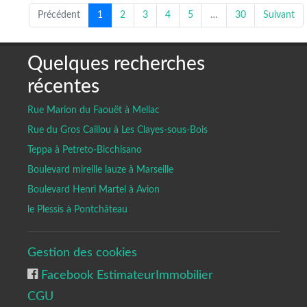
Précédent
1
2
3
4
5
…
30
Suivant
Quelques recherches
récentes
Rue Marion du Faouët à Mellac
Rue du Gros Caillou à Les Clayes-sous-Bois
Teppa à Petreto-Bicchisano
Boulevard mireille lauze à Marseille
Boulevard Henri Martel à Avion
le Plessis à Pontchâteau
Gestion des cookies
Facebook EstimateurImmobilier
CGU