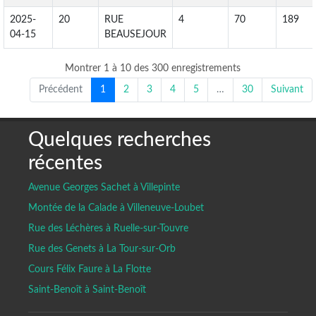
2025-
20
RUE
4
70
189
04-15
BEAUSEJOUR
Montrer 1 à 10 des 300 enregistrements
Précédent
1
2
3
4
5
…
30
Suivant
Quelques recherches
récentes
Avenue Georges Sachet à Villepinte
Montée de la Calade à Villeneuve-Loubet
Rue des Léchères à Ruelle-sur-Touvre
Rue des Genets à La Tour-sur-Orb
Cours Félix Faure à La Flotte
Saint-Benoît à Saint-Benoît