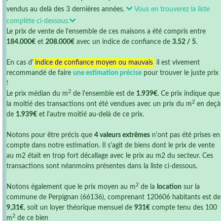
vendus au delà des 3 dernières années.
Vous en trouverez la liste
complète ci-dessous.
Le prix de vente de l'ensemble de ces maisons a été compris entre
184.000€
et
208.000€
avec un indice de confiance de
3.52 / 5
.
En cas d'
indice de confiance moyen ou mauvais
il est vivement
recommandé de faire
une estimation précise
pour trouver le juste prix
!
2
Le prix médian du m
de l'ensemble est de
1.939€
. Ce prix indique que
2
la moitié des transactions ont été vendues avec un prix du m
en deçà
de
1.939€
et l'autre moitié au-delà de ce prix.
Notons pour être précis que
4 valeurs extrêmes
n'ont pas été prises en
compte dans notre estimation. Il s'agit de biens dont le prix de vente
au m2 était en trop fort décallage avec le prix au m2 du secteur. Ces
transactions sont néanmoins présentes dans la liste ci-dessous.
2
Notons également que le prix moyen au m
de la
location
sur la
commune de Perpignan (66136), comprenant 120606 habitants est de
9,31€
, soit un loyer théorique mensuel de
931€
compte tenu des 100
2
m
de ce bien