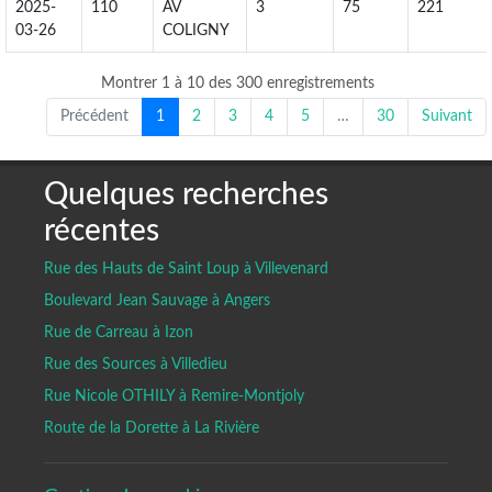
2025-
110
AV
3
75
221
03-26
COLIGNY
Montrer 1 à 10 des 300 enregistrements
Précédent
1
2
3
4
5
…
30
Suivant
Quelques recherches
récentes
Rue des Hauts de Saint Loup à Villevenard
Boulevard Jean Sauvage à Angers
Rue de Carreau à Izon
Rue des Sources à Villedieu
Rue Nicole OTHILY à Remire-Montjoly
Route de la Dorette à La Rivière