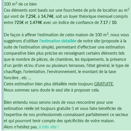
2
100 m
de ce bien
2
Ces éléments sont basés sur une fourchette de prix de location au m
qui vont de
7,25€
, à
14,74€
, soit un loyer théorique mensuel compris
entre
725€
et
1.474€
avec un indice de confiance de
7.17 / 10
.
2
De façon à affiner l'estimation de cette maison de 100 m
, nous vous
suggérons d'utiliser
l'estimation détaillée
de notre site (proposée à la
suite de l'estimation simple), permettant d'effectuer une estimation
comparative bien plus précise en renseignant certains éléments tels
que le nombre de pièces, de chambres, les équipements, la présence
d'un jardin et/ou d'une ou plusieurs terrasses, l'état général, le type de
chauffage, l'orientation, l'environnement, le montant de la taxe
foncière , etc ...
Cette estimation bien plus détaillée reste toujours
GRATUITE
.
Nous sommes sans doute le seul site à proposer cela.
Bien entendu nous serons ravis de vous rencontrer pour une
estimation réelle (et toujours gratuite !) et vous faire bénéficier de
l'expertise de nos professionnels connaissant parfaitement ce secteur
et qui pourront tenir compte des spécificités de votre maison.
Alors n'hésitez pas,
à très vite !