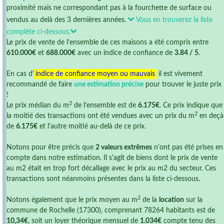
proximité mais ne correspondant pas à la fourchette de surface ou
vendus au delà des 3 dernières années.
Vous en trouverez la liste
complète ci-dessous.
Le prix de vente de l'ensemble de ces maisons a été compris entre
610.000€
et
688.000€
avec un indice de confiance de
3.84 / 5
.
En cas d'
indice de confiance moyen ou mauvais
il est vivement
recommandé de faire
une estimation précise
pour trouver le juste prix
!
2
Le prix médian du m
de l'ensemble est de
6.175€
. Ce prix indique que
2
la moitié des transactions ont été vendues avec un prix du m
en deçà
de
6.175€
et l'autre moitié au-delà de ce prix.
Notons pour être précis que
2 valeurs extrêmes
n'ont pas été prises en
compte dans notre estimation. Il s'agit de biens dont le prix de vente
au m2 était en trop fort décallage avec le prix au m2 du secteur. Ces
transactions sont néanmoins présentes dans la liste ci-dessous.
2
Notons également que le prix moyen au m
de la
location
sur la
commune de Rochelle (17300), comprenant 78264 habitants est de
10,34€
, soit un loyer théorique mensuel de
1.034€
compte tenu des