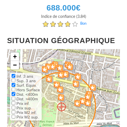
688.000
€
Indice de confiance (3.84)
Bon
SITUATION GÉOGRAPHIQUE
+
−
Inf. 3 ans
Sup. 3 ans
Surf. Equiv.
Hors Surface
Dist. <400m
Dist. >400m
Prix inf.
Prix sup.
Prix M2 inf.
Prix M2 sup.