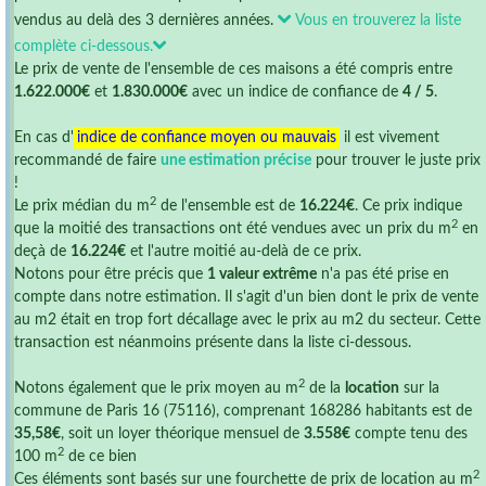
vendus au delà des 3 dernières années.
Vous en trouverez la liste
complète ci-dessous.
Le prix de vente de l'ensemble de ces maisons a été compris entre
1.622.000€
et
1.830.000€
avec un indice de confiance de
4 / 5
.
En cas d'
indice de confiance moyen ou mauvais
il est vivement
recommandé de faire
une estimation précise
pour trouver le juste prix
!
2
Le prix médian du m
de l'ensemble est de
16.224€
. Ce prix indique
2
que la moitié des transactions ont été vendues avec un prix du m
en
deçà de
16.224€
et l'autre moitié au-delà de ce prix.
Notons pour être précis que
1 valeur extrême
n'a pas été prise en
compte dans notre estimation. Il s'agit d'un bien dont le prix de vente
au m2 était en trop fort décallage avec le prix au m2 du secteur. Cette
transaction est néanmoins présente dans la liste ci-dessous.
2
Notons également que le prix moyen au m
de la
location
sur la
commune de Paris 16 (75116), comprenant 168286 habitants est de
35,58€
, soit un loyer théorique mensuel de
3.558€
compte tenu des
2
100 m
de ce bien
2
Ces éléments sont basés sur une fourchette de prix de location au m