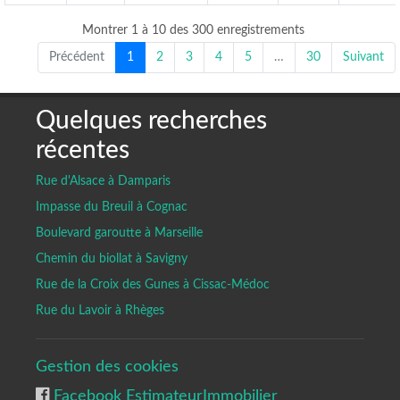
Montrer 1 à 10 des 300 enregistrements
Précédent
1
2
3
4
5
…
30
Suivant
Quelques recherches
récentes
Rue d'Alsace à Damparis
Impasse du Breuil à Cognac
Boulevard garoutte à Marseille
Chemin du biollat à Savigny
Rue de la Croix des Gunes à Cissac-Médoc
Rue du Lavoir à Rhèges
Gestion des cookies
Facebook EstimateurImmobilier