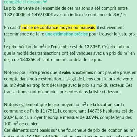
complète ci-dessous.
Le prix de vente de l'ensemble de ces maisons a été compris entre
1.327.000€
et
1.497.000€
avec un indice de confiance de
3.6 / 5
.
En cas d'
indice de confiance moyen ou mauvais
il est vivement
recommandé de faire
une estimation précise
pour trouver le juste prix
!
2
Le prix médian du m
de l'ensemble est de
13.335€
. Ce prix indique
2
que la moitié des transactions ont été vendues avec un prix du m
en
deçà de
13.335€
et l'autre moitié au-delà de ce prix.
Notons pour être précis que
3 valeurs extrêmes
n'ont pas été prises en
compte dans notre estimation. Il s'agit de biens dont le prix de vente
au m2 était en trop fort décallage avec le prix au m2 du secteur. Ces
transactions sont néanmoins présentes dans la liste ci-dessous.
2
Notons également que le prix moyen au m
de la
location
sur la
commune de Paris 11 (75111), comprenant 146735 habitants est de
30,94€
, soit un loyer théorique mensuel de
3.094€
compte tenu des
2
100 m
de ce bien
2
Ces éléments sont basés sur une fourchette de prix de location au m