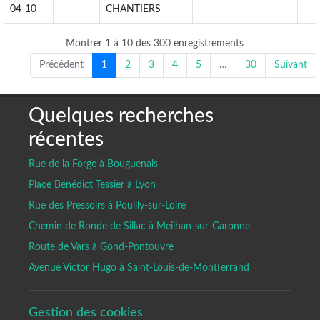
04-10
CHANTIERS
Montrer 1 à 10 des 300 enregistrements
Précédent
1
2
3
4
5
…
30
Suivant
Quelques recherches
récentes
Rue de la Forge à Bouguenais
Place Bénédict Tessier à Lyon
Rue des Pressoirs à Pouilly-sur-Loire
Chemin de Ronde de Sillac à Meilhan-sur-Garonne
Route de Vars à Gond-Pontouvre
Avenue Victor Hugo à Saint-Louis-de-Montferrand
Gestion des cookies