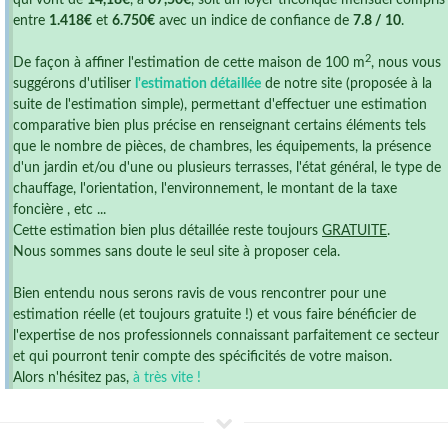
qui vont de
14,18€
, à
67,50€
, soit un loyer théorique mensuel compris
entre
1.418€
et
6.750€
avec un indice de confiance de
7.8 / 10
.
2
De façon à affiner l'estimation de cette maison de 100 m
, nous vous
suggérons d'utiliser
l'estimation détaillée
de notre site (proposée à la
suite de l'estimation simple), permettant d'effectuer une estimation
comparative bien plus précise en renseignant certains éléments tels
que le nombre de pièces, de chambres, les équipements, la présence
d'un jardin et/ou d'une ou plusieurs terrasses, l'état général, le type de
chauffage, l'orientation, l'environnement, le montant de la taxe
foncière , etc ...
Cette estimation bien plus détaillée reste toujours
GRATUITE
.
Nous sommes sans doute le seul site à proposer cela.
Bien entendu nous serons ravis de vous rencontrer pour une
estimation réelle (et toujours gratuite !) et vous faire bénéficier de
l'expertise de nos professionnels connaissant parfaitement ce secteur
et qui pourront tenir compte des spécificités de votre maison.
Alors n'hésitez pas,
à très vite !