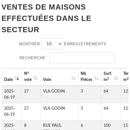
VENTES DE
MAISONS
EFFECTUÉES DANS LE
SECTEUR
MONTRER
ENREGISTREMENTS
RECHERCHE:
N°
Nb
Surf.
Ter
2
2
Date
voie
Voie
Pièces
m
m
2025-
27
VLA GODIN
3
64
12
06-19
2025-
27
VLA GODIN
3
64
12
06-19
2025-
8
RUE PAUL
6
100
15