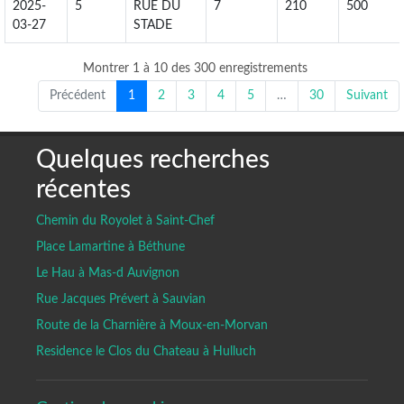
2025-
5
RUE DU
7
210
500
03-27
STADE
Montrer 1 à 10 des 300 enregistrements
Précédent
1
2
3
4
5
…
30
Suivant
Quelques recherches
récentes
Chemin du Royolet à Saint-Chef
Place Lamartine à Béthune
Le Hau à Mas-d Auvignon
Rue Jacques Prévert à Sauvian
Route de la Charnière à Moux-en-Morvan
Residence le Clos du Chateau à Hulluch