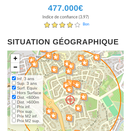
477.000
€
Indice de confiance (3.97)
Bon
SITUATION GÉOGRAPHIQUE
+
−
Inf. 3 ans
Sup. 3 ans
Surf. Equiv.
Hors Surface
Dist. <600m
Dist. >600m
Prix inf.
Prix sup.
Prix M2 inf.
Prix M2 sup.