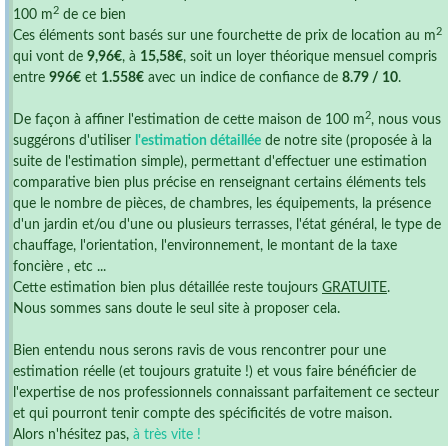
2
100 m
de ce bien
2
Ces éléments sont basés sur une fourchette de prix de location au m
qui vont de
9,96€
, à
15,58€
, soit un loyer théorique mensuel compris
entre
996€
et
1.558€
avec un indice de confiance de
8.79 / 10
.
2
De façon à affiner l'estimation de cette maison de 100 m
, nous vous
suggérons d'utiliser
l'estimation détaillée
de notre site (proposée à la
suite de l'estimation simple), permettant d'effectuer une estimation
comparative bien plus précise en renseignant certains éléments tels
que le nombre de pièces, de chambres, les équipements, la présence
d'un jardin et/ou d'une ou plusieurs terrasses, l'état général, le type de
chauffage, l'orientation, l'environnement, le montant de la taxe
foncière , etc ...
Cette estimation bien plus détaillée reste toujours
GRATUITE
.
Nous sommes sans doute le seul site à proposer cela.
Bien entendu nous serons ravis de vous rencontrer pour une
estimation réelle (et toujours gratuite !) et vous faire bénéficier de
l'expertise de nos professionnels connaissant parfaitement ce secteur
et qui pourront tenir compte des spécificités de votre maison.
Alors n'hésitez pas,
à très vite !