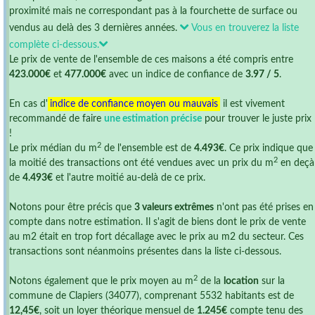
proximité mais ne correspondant pas à la fourchette de surface ou
vendus au delà des 3 dernières années.
Vous en trouverez la liste
complète ci-dessous.
Le prix de vente de l'ensemble de ces maisons a été compris entre
423.000€
et
477.000€
avec un indice de confiance de
3.97 / 5
.
En cas d'
indice de confiance moyen ou mauvais
il est vivement
recommandé de faire
une estimation précise
pour trouver le juste prix
!
2
Le prix médian du m
de l'ensemble est de
4.493€
. Ce prix indique que
2
la moitié des transactions ont été vendues avec un prix du m
en deçà
de
4.493€
et l'autre moitié au-delà de ce prix.
Notons pour être précis que
3 valeurs extrêmes
n'ont pas été prises en
compte dans notre estimation. Il s'agit de biens dont le prix de vente
au m2 était en trop fort décallage avec le prix au m2 du secteur. Ces
transactions sont néanmoins présentes dans la liste ci-dessous.
2
Notons également que le prix moyen au m
de la
location
sur la
commune de Clapiers (34077), comprenant 5532 habitants est de
12,45€
, soit un loyer théorique mensuel de
1.245€
compte tenu des