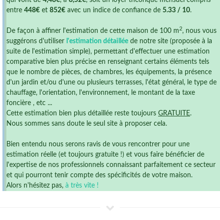
qui vont de
4,48€
, à
8,52€
, soit un loyer théorique mensuel compris
entre
448€
et
852€
avec un indice de confiance de
5.33 / 10
.
2
De façon à affiner l'estimation de cette maison de 100 m
, nous vous
suggérons d'utiliser
l'estimation détaillée
de notre site (proposée à la
suite de l'estimation simple), permettant d'effectuer une estimation
comparative bien plus précise en renseignant certains éléments tels
que le nombre de pièces, de chambres, les équipements, la présence
d'un jardin et/ou d'une ou plusieurs terrasses, l'état général, le type de
chauffage, l'orientation, l'environnement, le montant de la taxe
foncière , etc ...
Cette estimation bien plus détaillée reste toujours
GRATUITE
.
Nous sommes sans doute le seul site à proposer cela.
Bien entendu nous serons ravis de vous rencontrer pour une
estimation réelle (et toujours gratuite !) et vous faire bénéficier de
l'expertise de nos professionnels connaissant parfaitement ce secteur
et qui pourront tenir compte des spécificités de votre maison.
Alors n'hésitez pas,
à très vite !