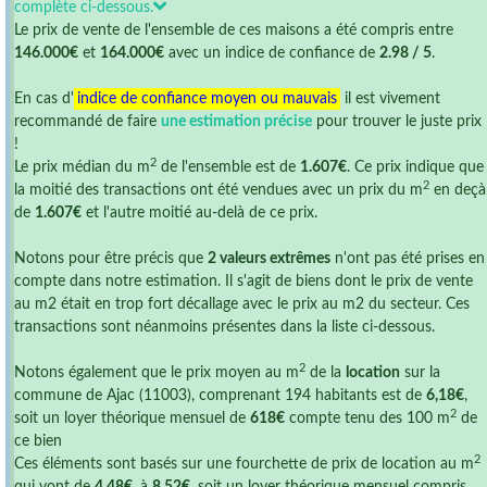
complète ci-dessous.
Le prix de vente de l'ensemble de ces maisons a été compris entre
146.000€
et
164.000€
avec un indice de confiance de
2.98 / 5
.
En cas d'
indice de confiance moyen ou mauvais
il est vivement
recommandé de faire
une estimation précise
pour trouver le juste prix
!
2
Le prix médian du m
de l'ensemble est de
1.607€
. Ce prix indique que
2
la moitié des transactions ont été vendues avec un prix du m
en deçà
de
1.607€
et l'autre moitié au-delà de ce prix.
Notons pour être précis que
2 valeurs extrêmes
n'ont pas été prises en
compte dans notre estimation. Il s'agit de biens dont le prix de vente
au m2 était en trop fort décallage avec le prix au m2 du secteur. Ces
transactions sont néanmoins présentes dans la liste ci-dessous.
2
Notons également que le prix moyen au m
de la
location
sur la
commune de Ajac (11003), comprenant 194 habitants est de
6,18€
,
2
soit un loyer théorique mensuel de
618€
compte tenu des 100 m
de
ce bien
2
Ces éléments sont basés sur une fourchette de prix de location au m