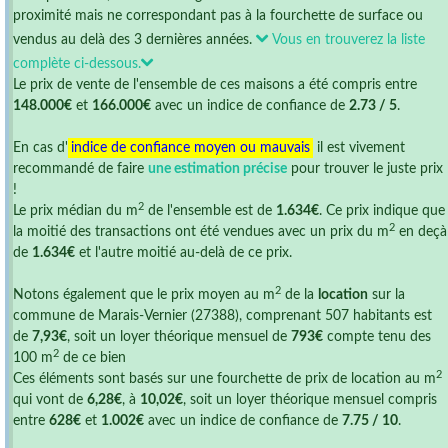
proximité mais ne correspondant pas à la fourchette de surface ou
vendus au delà des 3 dernières années.
Vous en trouverez la liste
complète ci-dessous.
Le prix de vente de l'ensemble de ces maisons a été compris entre
148.000€
et
166.000€
avec un indice de confiance de
2.73 / 5
.
En cas d'
indice de confiance moyen ou mauvais
il est vivement
recommandé de faire
une estimation précise
pour trouver le juste prix
!
2
Le prix médian du m
de l'ensemble est de
1.634€
. Ce prix indique que
2
la moitié des transactions ont été vendues avec un prix du m
en deçà
de
1.634€
et l'autre moitié au-delà de ce prix.
2
Notons également que le prix moyen au m
de la
location
sur la
commune de Marais-Vernier (27388), comprenant 507 habitants est
de
7,93€
, soit un loyer théorique mensuel de
793€
compte tenu des
2
100 m
de ce bien
2
Ces éléments sont basés sur une fourchette de prix de location au m
qui vont de
6,28€
, à
10,02€
, soit un loyer théorique mensuel compris
entre
628€
et
1.002€
avec un indice de confiance de
7.75 / 10
.