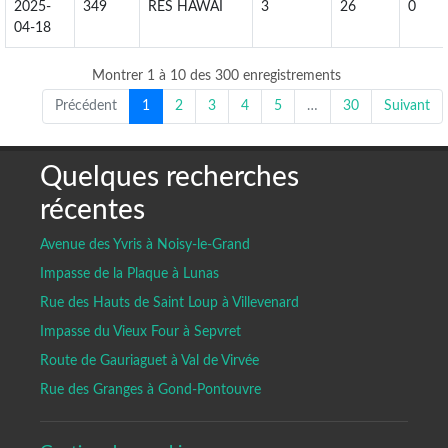
2025-
349
RES HAWAI
3
26
0
04-18
Montrer 1 à 10 des 300 enregistrements
Précédent
1
2
3
4
5
…
30
Suivant
Quelques recherches
récentes
Avenue des Yvris à Noisy-le-Grand
Impasse de la Plaque à Lunas
Rue des Hauts de Saint Loup à Villevenard
Impasse du Vieux Four à Sepvret
Route de Gauriaguet à Val de Virvée
Rue des Granges à Gond-Pontouvre