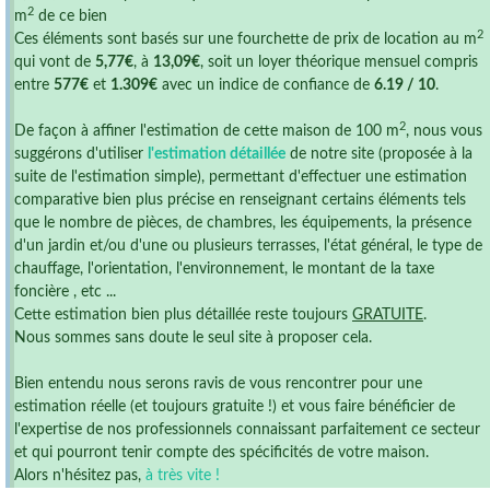
2
m
de ce bien
2
Ces éléments sont basés sur une fourchette de prix de location au m
qui vont de
5,77€
, à
13,09€
, soit un loyer théorique mensuel compris
entre
577€
et
1.309€
avec un indice de confiance de
6.19 / 10
.
2
De façon à affiner l'estimation de cette maison de 100 m
, nous vous
suggérons d'utiliser
l'estimation détaillée
de notre site (proposée à la
suite de l'estimation simple), permettant d'effectuer une estimation
comparative bien plus précise en renseignant certains éléments tels
que le nombre de pièces, de chambres, les équipements, la présence
d'un jardin et/ou d'une ou plusieurs terrasses, l'état général, le type de
chauffage, l'orientation, l'environnement, le montant de la taxe
foncière , etc ...
Cette estimation bien plus détaillée reste toujours
GRATUITE
.
Nous sommes sans doute le seul site à proposer cela.
Bien entendu nous serons ravis de vous rencontrer pour une
estimation réelle (et toujours gratuite !) et vous faire bénéficier de
l'expertise de nos professionnels connaissant parfaitement ce secteur
et qui pourront tenir compte des spécificités de votre maison.
Alors n'hésitez pas,
à très vite !