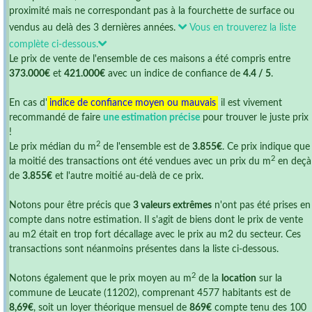
proximité mais ne correspondant pas à la fourchette de surface ou
vendus au delà des 3 dernières années.
Vous en trouverez la liste
complète ci-dessous.
Le prix de vente de l'ensemble de ces maisons a été compris entre
373.000€
et
421.000€
avec un indice de confiance de
4.4 / 5
.
En cas d'
indice de confiance moyen ou mauvais
il est vivement
recommandé de faire
une estimation précise
pour trouver le juste prix
!
2
Le prix médian du m
de l'ensemble est de
3.855€
. Ce prix indique que
2
la moitié des transactions ont été vendues avec un prix du m
en deçà
de
3.855€
et l'autre moitié au-delà de ce prix.
Notons pour être précis que
3 valeurs extrêmes
n'ont pas été prises en
compte dans notre estimation. Il s'agit de biens dont le prix de vente
au m2 était en trop fort décallage avec le prix au m2 du secteur. Ces
transactions sont néanmoins présentes dans la liste ci-dessous.
2
Notons également que le prix moyen au m
de la
location
sur la
commune de Leucate (11202), comprenant 4577 habitants est de
8,69€
, soit un loyer théorique mensuel de
869€
compte tenu des 100