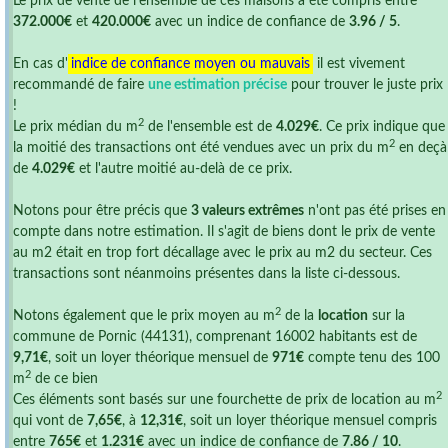
Le prix de vente de l'ensemble de ces maisons a été compris entre
372.000€
et
420.000€
avec un indice de confiance de
3.96 / 5
.
En cas d'
indice de confiance moyen ou mauvais
il est vivement
recommandé de faire
une estimation précise
pour trouver le juste prix
!
2
Le prix médian du m
de l'ensemble est de
4.029€
. Ce prix indique que
2
la moitié des transactions ont été vendues avec un prix du m
en deçà
de
4.029€
et l'autre moitié au-delà de ce prix.
Notons pour être précis que
3 valeurs extrêmes
n'ont pas été prises en
compte dans notre estimation. Il s'agit de biens dont le prix de vente
au m2 était en trop fort décallage avec le prix au m2 du secteur. Ces
transactions sont néanmoins présentes dans la liste ci-dessous.
2
Notons également que le prix moyen au m
de la
location
sur la
commune de Pornic (44131), comprenant 16002 habitants est de
9,71€
, soit un loyer théorique mensuel de
971€
compte tenu des 100
2
m
de ce bien
2
Ces éléments sont basés sur une fourchette de prix de location au m
qui vont de
7,65€
, à
12,31€
, soit un loyer théorique mensuel compris
entre
765€
et
1.231€
avec un indice de confiance de
7.86 / 10
.