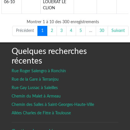
06-10
LOUERAT LE
CLION
Montrer 1 à 10 des 300 enregistrements
Précédent
1
2
3
4
5
…
30
Suivant
Quelques recherches
récentes
Rue Roger Salengro à Ronchin
Rue de la Gare à Terranjou
Rue Gay Lussac à Saleilles
Chemin du Malet à Armeau
Chemin des Salles à Saint-Georges-Haute-Ville
Allées Charles de Fitte à Toulouse