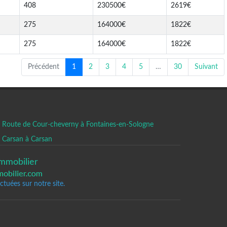
408
230500€
2619€
275
164000€
1822€
275
164000€
1822€
Précédent
1
2
3
4
5
…
30
Suivant
Route de Cour-cheverny à Fontaines-en-Sologne
Carsan à Carsan
mmobilier
tuées sur notre site.