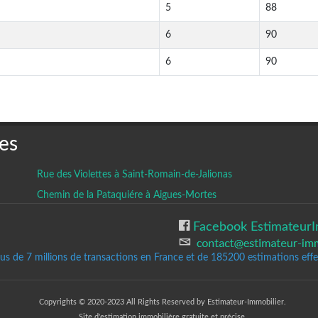
5
88
6
90
6
90
es
Rue des Violettes à Saint-Romain-de-Jalionas
Chemin de la Pataquiére à Aigues-Mortes
Facebook EstimateurI
lus de 7 millions de transactions en France et de 185200
estimations effec
Copyrights © 2020-2023 All Rights Reserved by Estimateur-Immobilier.
Site d'estimation immobilière gratuite et précise.