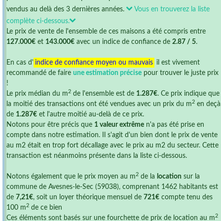
vendus au delà des 3 dernières années.
Vous en trouverez la liste
complète ci-dessous.
Le prix de vente de l'ensemble de ces maisons a été compris entre
127.000€
et
143.000€
avec un indice de confiance de
2.87 / 5
.
En cas d'
indice de confiance moyen ou mauvais
il est vivement
recommandé de faire
une estimation précise
pour trouver le juste prix
!
2
Le prix médian du m
de l'ensemble est de
1.287€
. Ce prix indique que
2
la moitié des transactions ont été vendues avec un prix du m
en deçà
de
1.287€
et l'autre moitié au-delà de ce prix.
Notons pour être précis que
1 valeur extrême
n'a pas été prise en
compte dans notre estimation. Il s'agit d'un bien dont le prix de vente
au m2 était en trop fort décallage avec le prix au m2 du secteur. Cette
transaction est néanmoins présente dans la liste ci-dessous.
2
Notons également que le prix moyen au m
de la
location
sur la
commune de Avesnes-le-Sec (59038), comprenant 1462 habitants est
de
7,21€
, soit un loyer théorique mensuel de
721€
compte tenu des
2
100 m
de ce bien
2
Ces éléments sont basés sur une fourchette de prix de location au m