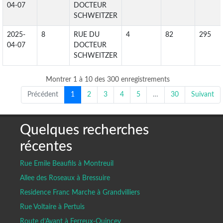
04-07
DOCTEUR
SCHWEITZER
2025-
8
RUE DU
4
82
295
04-07
DOCTEUR
SCHWEITZER
Montrer 1 à 10 des 300 enregistrements
Précédent
1
2
3
4
5
…
30
Suivant
Quelques recherches
récentes
Rue Emile Beaufils à Montreuil
Allee des Roseaux à Bressuire
Residence Franc Marche à Grandvilliers
Rue Voltaire à Pertuis
Route d’Avant à Ferreux-Quincey