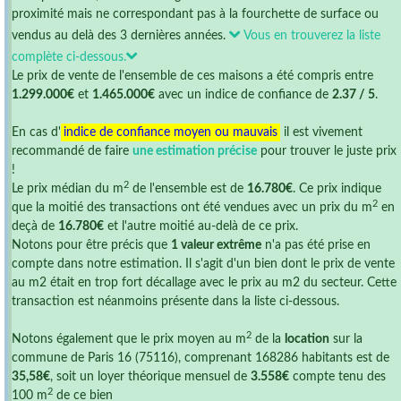
proximité mais ne correspondant pas à la fourchette de surface ou
vendus au delà des 3 dernières années.
Vous en trouverez la liste
complète ci-dessous.
Le prix de vente de l'ensemble de ces maisons a été compris entre
1.299.000€
et
1.465.000€
avec un indice de confiance de
2.37 / 5
.
En cas d'
indice de confiance moyen ou mauvais
il est vivement
recommandé de faire
une estimation précise
pour trouver le juste prix
!
2
Le prix médian du m
de l'ensemble est de
16.780€
. Ce prix indique
2
que la moitié des transactions ont été vendues avec un prix du m
en
deçà de
16.780€
et l'autre moitié au-delà de ce prix.
Notons pour être précis que
1 valeur extrême
n'a pas été prise en
compte dans notre estimation. Il s'agit d'un bien dont le prix de vente
au m2 était en trop fort décallage avec le prix au m2 du secteur. Cette
transaction est néanmoins présente dans la liste ci-dessous.
2
Notons également que le prix moyen au m
de la
location
sur la
commune de Paris 16 (75116), comprenant 168286 habitants est de
35,58€
, soit un loyer théorique mensuel de
3.558€
compte tenu des
2
100 m
de ce bien