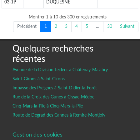
03-19
DUQUESNE
Montrer 1 à 10 des 300 enregistrements
Précédent
1
2
3
4
5
…
30
Suivant
Quelques recherches
récentes
Avenue de la Division Leclerc à Châtenay-Malabry
Saint-Girons à Saint-Girons
Impasse des Preignes à Saint-Didier-la-Forêt
Rue de la Croix des Gunes à Cissac-Médoc
Cinq-Mars-la-Pile à Cinq-Mars-la-Pile
Route de Degrad des Cannes à Remire-Montjoly
Gestion des cookies