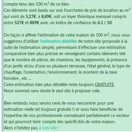
2
compte tenu des 100 m
de ce bien
2
Ces éléments sont basés sur une fourchette de prix de location au m
qui vont de
5,27€
, à
8,89€
, soit un loyer théorique mensuel compris
entre
527€
et
889€
avec un indice de confiance de
6.1 / 10
.
2
De façon à affiner l'estimation de cette maison de 100 m
, nous vous
suggérons d'utiliser
l'estimation détaillée
de notre site (proposée à la
suite de l'estimation simple), permettant d'effectuer une estimation
comparative bien plus précise en renseignant certains éléments tels
que le nombre de pièces, de chambres, les équipements, la présence
d'un jardin et/ou d'une ou plusieurs terrasses, l'état général, le type de
chauffage, l'orientation, l'environnement, le montant de la taxe
foncière , etc ...
Cette estimation bien plus détaillée reste toujours
GRATUITE
.
Nous sommes sans doute le seul site à proposer cela.
Bien entendu nous serons ravis de vous rencontrer pour une
estimation réelle (et toujours gratuite !) et vous faire bénéficier de
l'expertise de nos professionnels connaissant parfaitement ce secteur
et qui pourront tenir compte des spécificités de votre maison.
Alors n'hésitez pas,
à très vite !