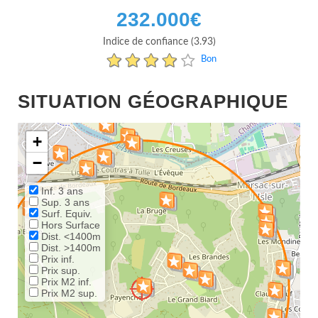
232.000
€
Indice de confiance (3.93)
Bon
SITUATION GÉOGRAPHIQUE
+
−
Inf. 3 ans
Sup. 3 ans
Surf. Equiv.
Hors Surface
Dist. <1400m
Dist. >1400m
Prix inf.
Prix sup.
Prix M2 inf.
Prix M2 sup.