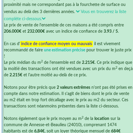
proximité mais ne correspondant pas à la fourchette de surface ou
vendus au delà des 3 dernières années.
Vous en trouverez la liste
complète ci-dessous.
Le prix de vente de l'ensemble de ces maisons a été compris entre
206.000€
et
232.000€
avec un indice de confiance de
3.93 / 5
.
En cas d'
indice de confiance moyen ou mauvais
il est vivement
recommandé de faire
une estimation précise
pour trouver le juste prix
!
2
Le prix médian du m
de l'ensemble est de
2.215€
. Ce prix indique que
2
la moitié des transactions ont été vendues avec un prix du m
en deçà
de
2.215€
et l'autre moitié au-delà de ce prix.
Notons pour être précis que
2 valeurs extrêmes
n'ont pas été prises en
compte dans notre estimation. Il s'agit de biens dont le prix de vente
au m2 était en trop fort décallage avec le prix au m2 du secteur. Ces
transactions sont néanmoins présentes dans la liste ci-dessous.
2
Notons également que le prix moyen au m
de la
location
sur la
commune de Annesse-et-Beaulieu (24010), comprenant 1474
habitants est de
6,84€
, soit un loyer théorique mensuel de
684€