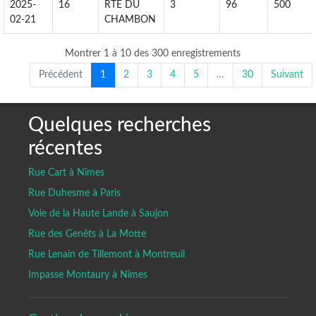
2025-
16
RTE DU
3
96
500
02-21
CHAMBON
Montrer 1 à 10 des 300 enregistrements
Précédent
1
2
3
4
5
…
30
Suivant
Quelques recherches
récentes
Rue Cart à Nîmes
Rue Duhesme à Paris
Voie de la Haute Lande à Saujon
Rue des Genêts à La Motte
Rue Lenain de Tillemont à Montreuil
Impasse Montaury à Nîmes