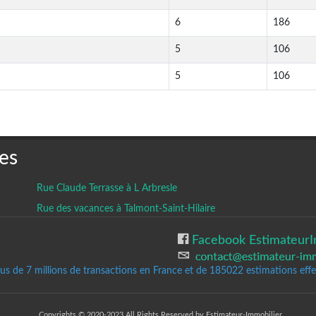
6
186
5
106
5
106
es
Rue Claude Terrasse à L Arbresle
Rue des vacances à Talmont-Saint-Hilaire
Facebook EstimateurI
lus de 7 millions de transactions en France et de 185022
estimations effec
Copyrights © 2020-2023 All Rights Reserved by Estimateur-Immobilier.