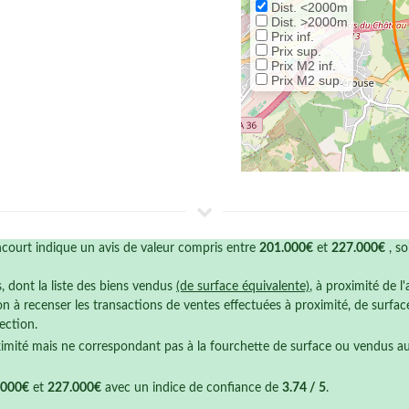
Dist. <2000m
Dist. >2000m
Prix inf.
Prix sup.
Prix M2 inf.
Prix M2 sup.
court indique un avis de valeur compris entre
201.000€
et
227.000€
, so
s, dont la liste des biens vendus
(de surface équivalente)
, à proximité de l
n à recenser les transactions de ventes effectuées à proximité, de surfa
ection.
ximité mais ne correspondant pas à la fourchette de surface ou vendus a
.000€
et
227.000€
avec un indice de confiance de
3.74 / 5
.