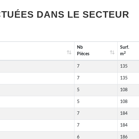
TUÉES DANS LE SECTEUR
Nb
Surf.
2
Pièces
m
7
135
7
135
5
108
5
108
7
184
7
184
6
186