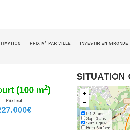
2
TIMATION
PRIX M
PAR VILLE
INVESTIR EN GIRONDE
SITUATION
2
urt (100 m
)
+
Prix haut
−
227.000
€
Inf. 3 ans
Sup. 3 ans
Surf. Equiv.
Hors Surface