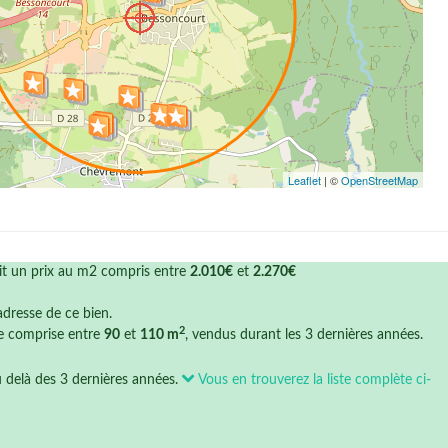
Leaflet
| ©
OpenStreetMap
it un prix au m2 compris entre
2.010€
et
2.270€
'adresse de ce bien.
2
ce comprise entre
90
et
110 m
, vendus durant les 3 dernières années.
u delà des 3 dernières années.
Vous en trouverez la liste complète ci-