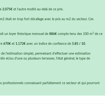
de
2.075€
et l'autre moitié au-delà de ce prix.
 m2 était en trop fort décallage avec le prix au m2 du secteur. Ces
2
soit un loyer théorique mensuel de
886€
compte tenu des 100 m
de ce
tre
670€
et
1.172€
avec un indice de confiance de
5.85 / 10
.
e de l'estimation simple), permettant d'effectuer une estimation
n et/ou d'une ou plusieurs terrasses, l'état général, le type de
nos professionnels connaissant parfaitement ce secteur et qui pourront