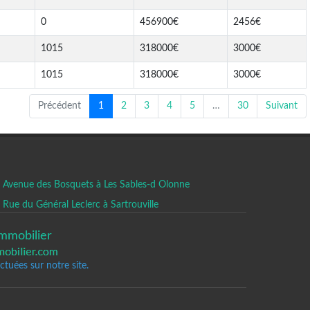
0
456900€
2456€
1015
318000€
3000€
1015
318000€
3000€
Précédent
1
2
3
4
5
…
30
Suivant
Avenue des Bosquets à Les Sables-d Olonne
Rue du Général Leclerc à Sartrouville
mmobilier
tuées sur notre site.