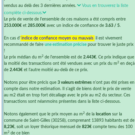
vendus au delà des 3 dernières années.
Vous en trouverez la liste
complète ci-dessous.
Le prix de vente de l'ensemble de ces maisons a été compris entre
253.000€
et
285.000€
avec un indice de confiance de
3.63 / 5
.
En cas d'
indice de confiance moyen ou mauvais
il est vivement
recommandé de faire
une estimation précise
pour trouver le juste prix
!
2
Le prix médian du m
de l'ensemble est de
2.443€
. Ce prix indique que
2
la moitié des transactions ont été vendues avec un prix du m
en deçà
de
2.443€
et l'autre moitié au-delà de ce prix.
Notons pour être précis que
3 valeurs extrêmes
n'ont pas été prises en
compte dans notre estimation. Il s'agit de biens dont le prix de vente
au m2 était en trop fort décallage avec le prix au m2 du secteur. Ces
transactions sont néanmoins présentes dans la liste ci-dessous.
2
Notons également que le prix moyen au m
de la
location
sur la
commune de Saint-Gilles (30258), comprenant 13893 habitants est de
8,23€
, soit un loyer théorique mensuel de
823€
compte tenu des 100
2
m
de ce bien