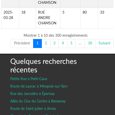
CHAMSON
2025-
18
RUE
5
80
33
03-28
ANDRE
CHAMSON
Montrer 1 à 10 des 300 enregistrements
Précédent
1
2
3
4
5
…
30
Suivant
Quelques recherches
récentes
Petite Rue à Petit-Caux
Route de Layrac à Mirepoix-sur-Tarn
Rue des Jancelins à Épernay
Allée du Clos du Centre à Bessenay
Route de Saint-julien à Arnas