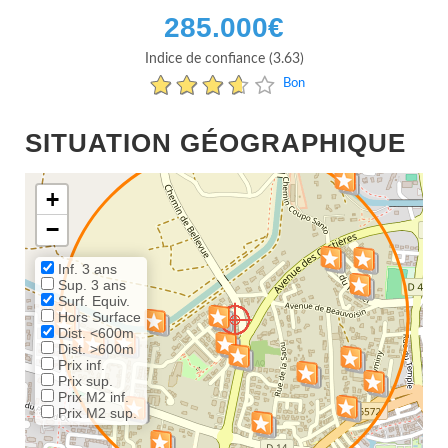
285.000
€
Indice de confiance (3.63)
Bon
SITUATION GÉOGRAPHIQUE
+
−
Inf. 3 ans
Sup. 3 ans
Surf. Equiv.
Hors Surface
Dist. <600m
Dist. >600m
Prix inf.
Prix sup.
Prix M2 inf.
Prix M2 sup.