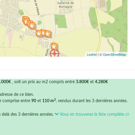
Leaflet
| ©
OpenStreetMap
.000€
, soit un prix au m2 compris entre
3.800€
et
4.280€
'adresse de ce bien.
2
ce comprise entre
90
et
110 m
, vendus durant les 3 dernières années.
u delà des 3 dernières années.
Vous en trouverez la liste complète ci-