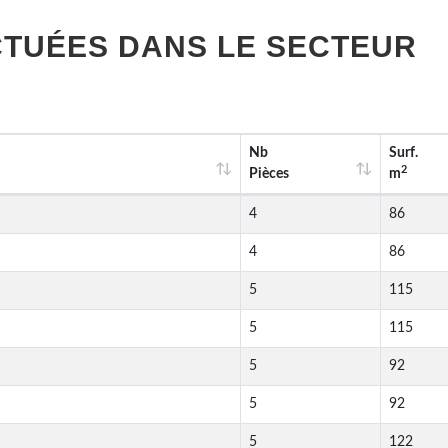
TUÉES DANS LE SECTEUR
Nb
Surf.
2
Pièces
m
4
86
4
86
5
115
5
115
5
92
5
92
5
122