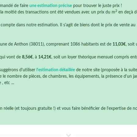
mmandé de faire
une estimation précise
pour trouver le juste prix !
2
e la moitié des transactions ont été vendues avec un prix du m
en deçà 
 compte dans notre estimation. Il s'agit de biens dont le prix de vente au
une de Anthon (38011), comprenant 1086 habitants est de
11,03€
, soi
qui vont de
8,56€
, à
14,21€
, soit un loyer théorique mensuel compris en
suggérons d'utiliser
l'estimation détaillée
de notre site (proposée à la suit
 le nombre de pièces, de chambres, les équipements, la présence d'un jardi
 etc ...
éelle (et toujours gratuite !) et vous faire bénéficier de l'expertise de 