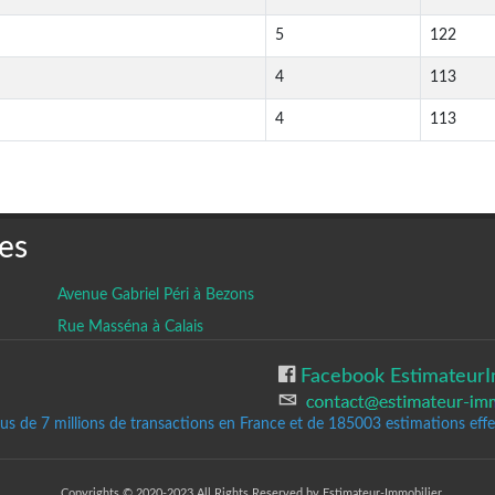
5
122
4
113
4
113
es
Avenue Gabriel Péri à Bezons
Rue Masséna à Calais
Facebook EstimateurI
lus de 7 millions de transactions en France et de 185003
estimations effec
Copyrights © 2020-2023 All Rights Reserved by Estimateur-Immobilier.