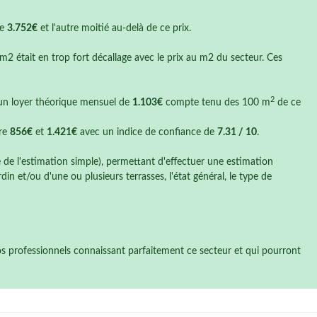
de
3.752€
et l'autre moitié au-delà de ce prix.
 m2 était en trop fort décallage avec le prix au m2 du secteur. Ces
2
t un loyer théorique mensuel de
1.103€
compte tenu des 100 m
de ce
tre
856€
et
1.421€
avec un indice de confiance de
7.31 / 10
.
e de l'estimation simple), permettant d'effectuer une estimation
n et/ou d'une ou plusieurs terrasses, l'état général, le type de
nos professionnels connaissant parfaitement ce secteur et qui pourront