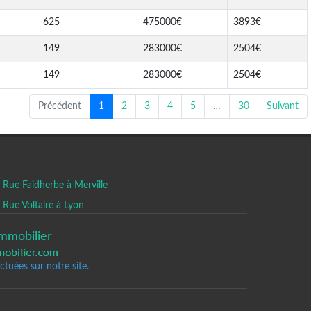
625
475000€
3893€
149
283000€
2504€
149
283000€
2504€
Précédent
1
2
3
4
5
…
30
Suivant
Rue Faidherbe à Merville
Rue Voltaire à Lyon
mmobilier
tuées sur notre site.