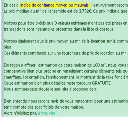
En cas d'
indice de confiance moyen ou mauvais
il est vivement reco
2
Le prix médian du m
de l'ensemble est de
3.752€
. Ce prix indique qu
Notons pour être précis que
3 valeurs extrêmes
n'ont pas été prises en
transactions sont néanmoins présentes dans la liste ci-dessous.
2
Notons également que le prix moyen au m
de la
location
sur la comm
bien
2
Ces éléments sont basés sur une fourchette de prix de location au m
2
De façon à affiner l'estimation de cette maison de 100 m
, nous vous 
comparative bien plus précise en renseignant certains éléments tels que
chauffage, l'orientation, l'environnement, le montant de la taxe foncière ,
Cette estimation bien plus détaillée reste toujours
GRATUITE
.
Nous sommes sans doute le seul site à proposer cela.
Bien entendu nous serons ravis de vous rencontrer pour une estimation r
tenir compte des spécificités de votre maison.
Alors n'hésitez pas,
à très vite !