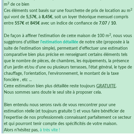
2
m
de ce bien
2
Ces éléments sont basés sur une fourchette de prix de location au m
qui vont de
5,57€
, à
8,45€
, soit un loyer théorique mensuel compris
entre
557€
et
845€
avec un indice de confiance de
7.07 / 10
.
2
De façon à affiner l'estimation de cette maison de 100 m
, nous vous
suggérons d'utiliser
l'estimation détaillée
de notre site (proposée à la
suite de l'estimation simple), permettant d'effectuer une estimation
comparative bien plus précise en renseignant certains éléments tels
que le nombre de pièces, de chambres, les équipements, la présence
d'un jardin et/ou d'une ou plusieurs terrasses, l'état général, le type de
chauffage, l'orientation, l'environnement, le montant de la taxe
foncière , etc ...
Cette estimation bien plus détaillée reste toujours
GRATUITE
.
Nous sommes sans doute le seul site à proposer cela.
Bien entendu nous serons ravis de vous rencontrer pour une
estimation réelle (et toujours gratuite !) et vous faire bénéficier de
l'expertise de nos professionnels connaissant parfaitement ce secteur
et qui pourront tenir compte des spécificités de votre maison.
Alors n'hésitez pas,
à très vite !