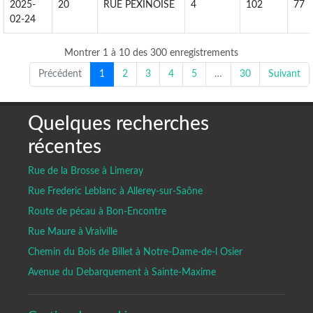
2025-
20
RUE PEXINOISE
4
102
77
02-24
Montrer 1 à 10 des 300 enregistrements
Précédent
1
2
3
4
5
…
30
Suivant
Quelques recherches
récentes
Rue de la Brosse à Limeray
Rue Frederic Leblanc à Allerey-sur-Saône
Route de pécau à Bon-Encontre
Rue Maure à Vraiville
Chemin du Bois de Billet à Notre-Dame-de-l Osier
Avenue du Debarquement à Sainte-Maxime