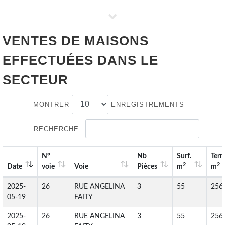
VENTES DE
MAISONS
EFFECTUÉES DANS LE
SECTEUR
MONTRER
ENREGISTREMENTS
RECHERCHE:
N°
Nb
Surf.
Terr
2
2
Date
voie
Voie
Pièces
m
m
2025-
26
RUE ANGELINA
3
55
256
05-19
FAITY
2025-
26
RUE ANGELINA
3
55
256