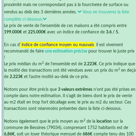
proximité mais ne correspondant pas à la fourchette de surface ou
vendus au delà des 3 dernières années.
Vous en trouverez la liste
complète ci-dessous.
Le prix de vente de l'ensemble de ces maisons a été compris entre
199.000€
et
225.000€
avec un indice de confiance de
3.6 / 5
.
En cas d'
indice de confiance moyen ou mauvais
il est vivement
recommandé de faire
une estimation précise
pour trouver le juste prix
!
2
Le prix médian du m
de l'ensemble est de
2.223€
. Ce prix indique que
2
la moitié des transactions ont été vendues avec un prix du m
en deçà
de
2.223€
et l'autre moitié au-delà de ce prix.
Notons pour être précis que
3 valeurs extrêmes
n'ont pas été prises en
compte dans notre estimation. Il s'agit de biens dont le prix de vente
au m2 était en trop fort décallage avec le prix au m2 du secteur. Ces
transactions sont néanmoins présentes dans la liste ci-dessous.
2
Notons également que le prix moyen au m
de la
location
sur la
commune de Bessines (79034), comprenant 1752 habitants est de
6,86€
, soit un loyer théorique mensuel de
686€
compte tenu des 100