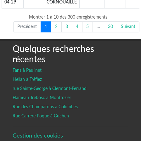
04-29
CORNOUAILLE
Montrer 1 à 10 des 300 enregistrements
Précédent
1
2
3
4
5
…
30
Suivant
Quelques recherches
récentes
Fans à Paulinet
Hellan à Tréflez
rue Sainte-George à Clermont-Ferrand
Hameau Trebosc à Montrozier
Rue des Champarons à Colombes
Rue Carrere Poque à Guchen
Gestion des cookies