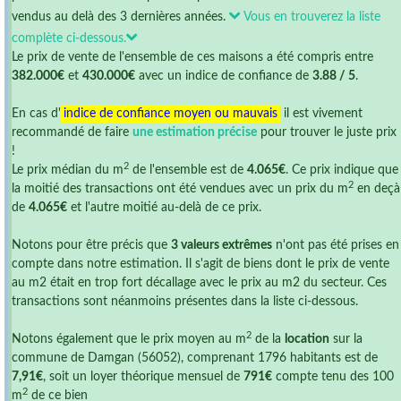
vendus au delà des 3 dernières années.
Vous en trouverez la liste
complète ci-dessous.
Le prix de vente de l'ensemble de ces maisons a été compris entre
382.000€
et
430.000€
avec un indice de confiance de
3.88 / 5
.
En cas d'
indice de confiance moyen ou mauvais
il est vivement
recommandé de faire
une estimation précise
pour trouver le juste prix
!
2
Le prix médian du m
de l'ensemble est de
4.065€
. Ce prix indique que
2
la moitié des transactions ont été vendues avec un prix du m
en deçà
de
4.065€
et l'autre moitié au-delà de ce prix.
Notons pour être précis que
3 valeurs extrêmes
n'ont pas été prises en
compte dans notre estimation. Il s'agit de biens dont le prix de vente
au m2 était en trop fort décallage avec le prix au m2 du secteur. Ces
transactions sont néanmoins présentes dans la liste ci-dessous.
2
Notons également que le prix moyen au m
de la
location
sur la
commune de Damgan (56052), comprenant 1796 habitants est de
7,91€
, soit un loyer théorique mensuel de
791€
compte tenu des 100
2
m
de ce bien