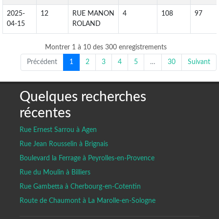
2025-
12
RUE MANON
4
108
97
04-15
ROLAND
Montrer 1 à 10 des 300 enregistrements
Précédent
1
2
3
4
5
…
30
Suivant
Quelques recherches
récentes
Rue Ernest Sarrou à Agen
Rue Jean Rousselin à Brignais
Boulevard la Ferrage à Peyrolles-en-Provence
Rue du Moulin à Billiers
Rue Gambetta à Cherbourg-en-Cotentin
Route de Chaumont à La Marolle-en-Sologne