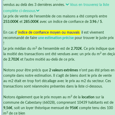
vendus au delà des 3 dernières années.
Vous en trouverez la liste
complète ci-dessous.
Le prix de vente de l'ensemble de ces maisons a été compris entre
253.000€
et
285.000€
avec un indice de confiance de
3.96 / 5
.
En cas d'
indice de confiance moyen ou mauvais
il est vivement
recommandé de faire
une estimation précise
pour trouver le juste prix
!
2
Le prix médian du m
de l'ensemble est de
2.702€
. Ce prix indique que
2
la moitié des transactions ont été vendues avec un prix du m
en deçà
de
2.702€
et l'autre moitié au-delà de ce prix.
Notons pour être précis que
2 valeurs extrêmes
n'ont pas été prises en
compte dans notre estimation. Il s'agit de biens dont le prix de vente
au m2 était en trop fort décallage avec le prix au m2 du secteur. Ces
transactions sont néanmoins présentes dans la liste ci-dessous.
2
Notons également que le prix moyen au m
de la
location
sur la
commune de Cabestany (66028), comprenant 10439 habitants est de
9,56€
, soit un loyer théorique mensuel de
956€
compte tenu des 100
2
m
de ce bien